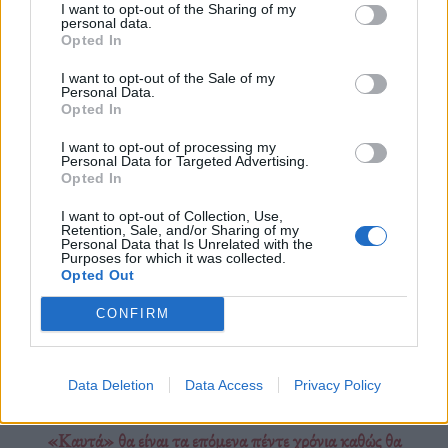
I want to opt-out of the Sharing of my
Η μέση θερμοκρασία του αέρα και της επιφάνειας
personal data.
Opted In
του πλανήτη μετρήθηκε στους 17,18°C.
I want to opt-out of the Sale of my
Personal Data.
Opted In
Διαβάστε περισσότερα
→
I want to opt-out of processing my
Personal Data for Targeted Advertising.
Opted In
I want to opt-out of Collection, Use,
Δημοσιεύθηκε σε
Περιβάλλον
|
Tagged
Κλιματική Αλλαγή
,
Retention, Sale, and/or Sharing of my
Personal Data that Is Unrelated with the
Κλιματική Κρίση
,
Υπερθέρμανση
,
Υπερθέρμανση του Πλανήτη
Purposes for which it was collected.
Opted Out
CONFIRM
Εφημερίδα
Data Deletion
Data Access
Privacy Policy
«Καυτά» θα είναι τα επόμενα πέντε χρόνια καθώς θα