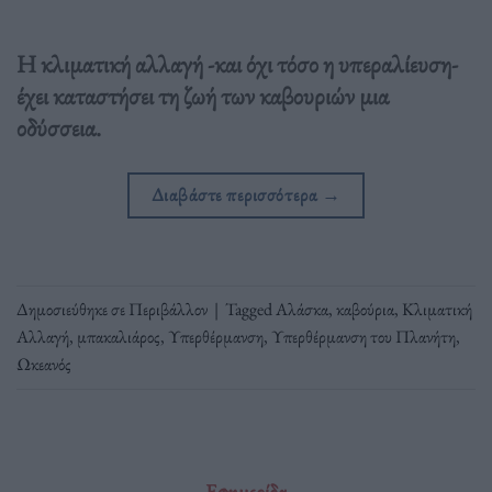
Η κλιματική αλλαγή -και όχι τόσο η υπεραλίευση-
έχει καταστήσει τη ζωή των καβουριών μια
οδύσσεια.
Διαβάστε περισσότερα
→
Δημοσιεύθηκε σε
Περιβάλλον
|
Tagged
Αλάσκα
,
καβούρια
,
Κλιματική
Αλλαγή
,
μπακαλιάρος
,
Υπερθέρμανση
,
Υπερθέρμανση του Πλανήτη
,
Ωκεανός
Εφημερίδα