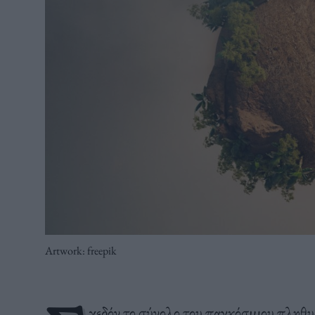
Artwork: freepik
χεδόν το σύνολο του παγκόσμιου πληθυ