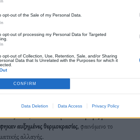
In
υ έτους, είδαμε θερμοκρασίες που θα ήταν δύσκολο
(να καταγραφούν) χωρίς την ανθρωπογενή
o opt-out of the Sale of my Personal Data.
In
to opt-out of processing my Personal Data for Targeted
ing.
In
o opt-out of Collection, Use, Retention, Sale, and/or Sharing
ersonal Data that Is Unrelated with the Purposes for which it
lected.
να έγιναν πιο πιθανά λόγω της κλιματικής
Out
αταγράφηκαν με αυτές που παρήγαγαν μοντέλα τα
CONFIRM
μοκηπίου.
Data Deletion
Data Access
Privacy Policy
σε έως και 6,2 δισεκ. άνθρωποι στη Γη έζησαν
άφηκαν αυξημένες θερμοκρασίες
, φαινόμενο το
ιματικής αλλαγής.