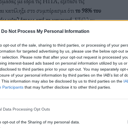
ομάδας με έδρα τις ΗΠΑ, εξέτασε τις
και κατέληξε στο συμπέρασμα ότι
το 98% του
ες υψηλότερες από το κανονικό
. Εξάλλου
 πιο πιθανό λόγω της μόλυνσης από το διοξείδιο του
-
Do Not Process My Personal Information
to opt-out of the sale, sharing to third parties, or processing of your per
formation for targeted advertising by us, please use the below opt-out s
r selection. Please note that after your opt-out request is processed y
eing interest-based ads based on personal information utilized by us or
disclosed to third parties prior to your opt-out. You may separately opt-
losure of your personal information by third parties on the IAB’s list of
πιπτώσεις της υπερθέρμανσης τους προηγούμενους
. This information may also be disclosed by us to third parties on the
IA
ιπρόεδρος αρμόδιος για την επιστήμη στο Climate
Participants
that may further disclose it to other third parties.
l Data Processing Opt Outs
εριλαμβανομένου του νότιου ημισφαιρίου όπου
o opt-out of the Sharing of my personal data.