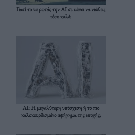
Γιατί το να ρωτάς την AI σε κάνει να νιώθεις
τόσο καλά
AI: Η μεγαλύτερη υπόσχεση ή το πιο
καλοκουρδισμένο αφήγημα της εποχής;