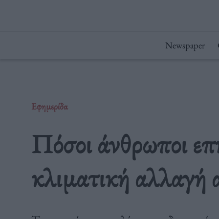
Μετάβαση
στο
περιεχόμενο
Newspaper
Εφημερίδα
Πόσοι άνθρωποι επ
κλιματική αλλαγή α