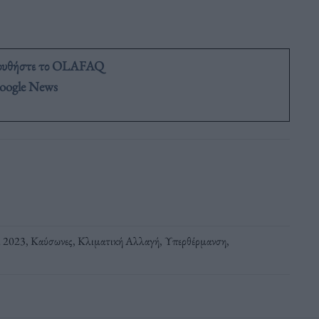
ουθήστε το OLAFAQ
oogle News
ι 2023
,
Καύσωνες
,
Κλιματική Αλλαγή
,
Υπερθέρμανση
,