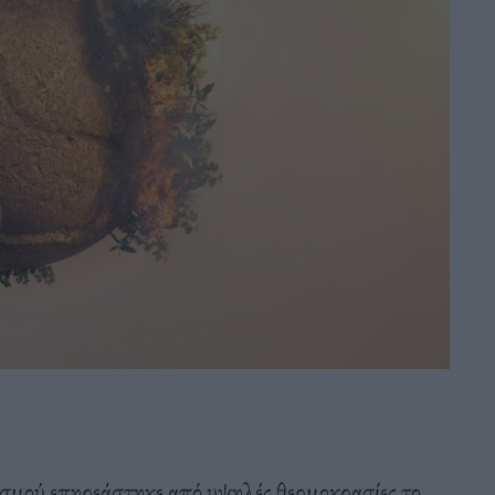
σμού επηρεάστηκε από υψηλές θερμοκρασίες το