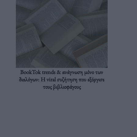
BookTok trends & ανάγνωση μόνο των
διαλόγων: Η viral συζήτηση που εξόργισε
τους βιβλιοφάγους