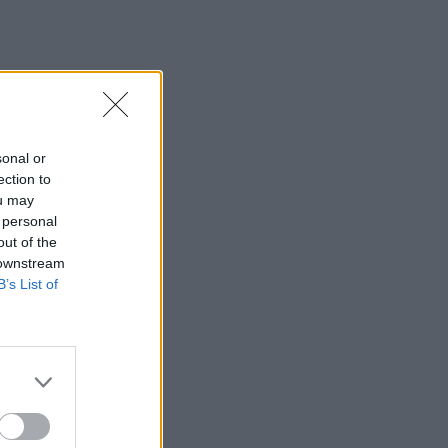
sonal or
ection to
ou may
 personal
out of the
 downstream
B’s List of