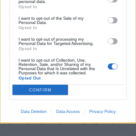
personal data.
Opted In
I want to opt-out of the Sale of my
Οι συνομιλίες που ακολουθούν, με θέμα τη
Personal Data.
Opted In
σεξουαλικότητα, έγιναν με πρωτοβουλία του Αντρέ
Μπρετόν και δημοσιεύτηκαν για πρώτη φορά στο
I want to opt-out of processing my
Personal Data for Targeted Advertising.
περιοδικό «Σουρεαλιστική Επανάσταση» από το
Opted In
1928 ως το 1932.
I want to opt-out of Collection, Use,
Retention, Sale, and/or Sharing of my
Personal Data that Is Unrelated with the
Purposes for which it was collected.
Διαβάστε περισσότερα
→
Opted Out
CONFIRM
Δημοσιεύθηκε σε
Αρχείο του Θανάση Λάλα
|
Tagged
Αντονέν Αρτό
,
Data Deletion
Data Access
Privacy Policy
Αντρέ Μπρετόν
,
Γυναικείος Οργασμός
,
Λουί Αραγκόν
,
Μαξ Έρνστ
,
σεξουαλικότητα
,
Σουρεαλιστική Επανάσταση
,
Υπερρεαλιστές