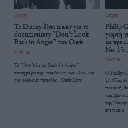
Τέχνη
Τέχνη
Το Disney δίνει teaser για το
Philip 
documentary “Don’t Look
γιορτή γ
Back in Anger” των Oasis
με πρεμ
Νο. 15:
07.07.26
29.05.26
Το "Don’t Look Back in Anger"
καταγράφει την επανένωση των Oasis και
Ο Philip Gl
την sold-out περιοδεία “Oasis Live
γενέθλια στ
πολυετή, δ
κορυφώνετα
της "Συμφω
επετειακά