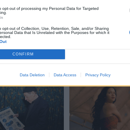
to opt-out of processing my Personal Data for Targeted
ing.
In
φος
,
Τιμ Μπάρτον
o opt-out of Collection, Use, Retention, Sale, and/or Sharing
ersonal Data that Is Unrelated with the Purposes for which it
lected.
Out
CONFIRM
Δείτε επίσης
Data Deletion
Data Access
Privacy Policy