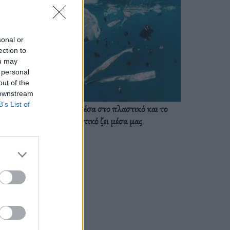
sonal or
ection to
ou may
 personal
out of the
 downstream
B’s List of
Ζούμε ήδη μέσα στο πλαστικό και το
πλαστικό ζει μέσα μας