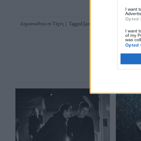
I want 
Advertis
Opted 
Δημοσιεύθηκε σε
Τέχνη
|
Tagged
βραβείο Lumière
,
Κινηματογρά
I want t
of my P
was col
Opted 