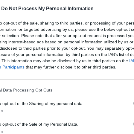
-
Do Not Process My Personal Information
to opt-out of the sale, sharing to third parties, or processing of your per
formation for targeted advertising by us, please use the below opt-out s
r selection. Please note that after your opt-out request is processed y
eing interest-based ads based on personal information utilized by us or
disclosed to third parties prior to your opt-out. You may separately opt-
losure of your personal information by third parties on the IAB’s list of
. This information may also be disclosed by us to third parties on the
IA
Participants
that may further disclose it to other third parties.
τέχνης έλαβε μια σπουδαία αναγνώριση
l Data Processing Opt Outs
o opt-out of the Sharing of my personal data.
In
περισσότερα
→
o opt-out of the Sale of my Personal Data.
In