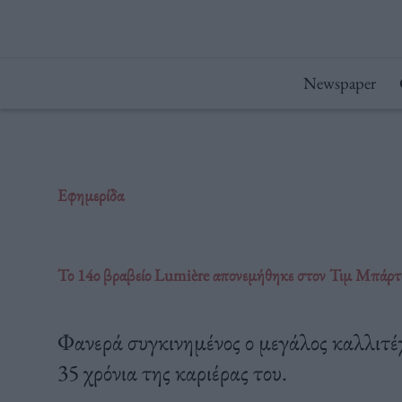
Μετάβαση
στο
περιεχόμενο
Newspaper
Εφημερίδα
Το 14ο βραβείο Lumière απονεμήθηκε στον Τιμ Μπάρτ
Φανερά συγκινημένος ο μεγάλος καλλιτέχ
35 χρόνια της καριέρας του.