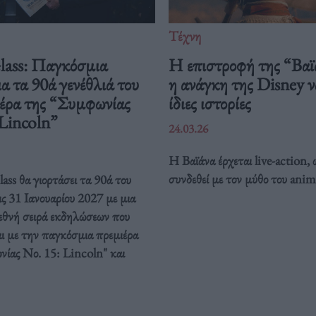
Τέχνη
Glass: Παγκόσμια
Η επιστροφή της “Βαϊ
ια τα 90ά γενέθλιά του
η ανάγκη της Disney να
ιέρα της “Συμφωνίας
ίδιες ιστορίες
 Lincoln”
24.03.26
Η Βαϊάνα έρχεται live-action, 
συνδεθεί με τον μύθο του anim
ass θα γιορτάσει τα 90ά του
ις 31 Ιανουαρίου 2027 με μια
ιεθνή σειρά εκδηλώσεων που
ι με την παγκόσμια πρεμιέρα
νίας Νο. 15: Lincoln" και