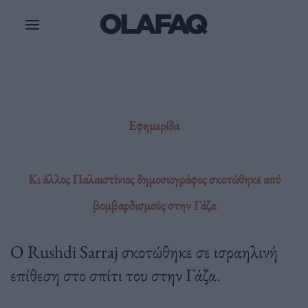
Μετάβαση
στο
περιεχόμενο
Εφημερίδα
Κι άλλος Παλαιστίνιος δημοσιογράφος σκοτώθηκε από
βομβαρδισμούς στην Γάζα
Ο Rushdi Sarraj σκοτώθηκε σε ισραηλινή
επίθεση στο σπίτι του στην Γάζα.