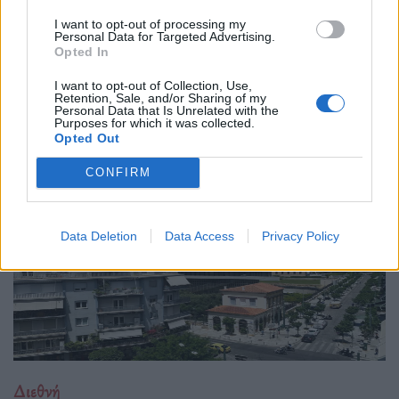
04.02.26
I want to opt-out of processing my
Personal Data for Targeted Advertising.
Opted In
Το νέο "Ευρωβαρόμετρο" καταγράφει με ψυχρή ακρίβεια αυτή
την αντίφαση. Oι πολίτες που ανησυχούν βαθιά για πολέμους,
I want to opt-out of Collection, Use,
Retention, Sale, and/or Sharing of my
ακρίβεια και αποσταθεροποίηση, αλλά ταυτόχρονα ζητούν μια
Personal Data that Is Unrelated with the
πιο δυνατή, πιο παρούσα Ευ
Purposes for which it was collected.
Opted Out
CONFIRM
Data Deletion
Data Access
Privacy Policy
Διεθνή