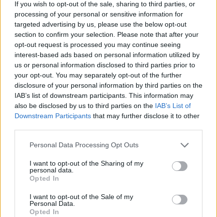
If you wish to opt-out of the sale, sharing to third parties, or
Λέων ΙΔ’ χρησιμοποιεί την ΤΝ ως αφετηρία για να
processing of your personal or sensitive information for
καταγγείλει την ανισότητα, τον πόλεμο, τη διάβρωση της
targeted advertising by us, please use the below opt-out
δημοκρατίας και τη συγκέντρωση εξουσίας σε
section to confirm your selection. Please note that after your
opt-out request is processed you may continue seeing
interest-based ads based on personal information utilized by
us or personal information disclosed to third parties prior to
your opt-out. You may separately opt-out of the further
disclosure of your personal information by third parties on the
IAB’s list of downstream participants. This information may
also be disclosed by us to third parties on the
IAB’s List of
Downstream Participants
that may further disclose it to other
third parties.
Personal Data Processing Opt Outs
I want to opt-out of the Sharing of my
personal data.
Διεθνή
Opted In
Το “Ευρωβαρόμετρο” επιβεβαιώνει την
I want to opt-out of the Sale of my
Personal Data.
αβεβαιότητα των πολιτών της Ευρώπης
Opted In