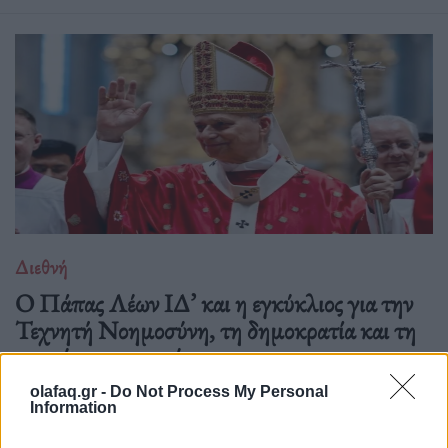
Διεθνή
Ο Πάπας Λέων ΙΔ’ και η εγκύκλιος για την
Τεχνητή Νοημοσύνη, τη δημοκρατία και τη
συγκέντρωση ισχύος
02.06.26
olafaq.gr -
Do Not Process My Personal
Information
Στην πρώτη του εγκύκλιο "Magnifica Humanitas", ο Πάπας