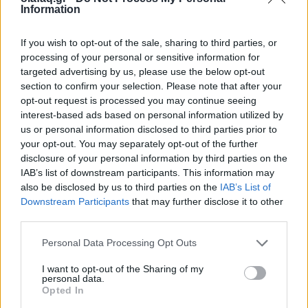
συγκέντρωση ισχύος
Information
02.06.26
If you wish to opt-out of the sale, sharing to third parties, or
processing of your personal or sensitive information for
Στην πρώτη του εγκύκλιο "Magnifica Humanitas", ο Πάπας
targeted advertising by us, please use the below opt-out
Λέων ΙΔ’ χρησιμοποιεί την ΤΝ ως αφετηρία για να
section to confirm your selection. Please note that after your
opt-out request is processed you may continue seeing
καταγγείλει την ανισότητα, τον πόλεμο, τη διάβρωση της
interest-based ads based on personal information utilized by
δημοκρατίας και τη συγκέντρωση εξουσίας σε
us or personal information disclosed to third parties prior to
your opt-out. You may separately opt-out of the further
disclosure of your personal information by third parties on the
IAB’s list of downstream participants. This information may
also be disclosed by us to third parties on the
IAB’s List of
Downstream Participants
that may further disclose it to other
third parties.
Personal Data Processing Opt Outs
I want to opt-out of the Sharing of my
personal data.
Opted In