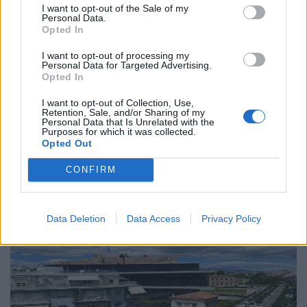
I want to opt-out of the Sale of my
Διεθνή
Personal Data.
Opted In
Το “Ευρωβαρόμετρο” επιβεβαιώνει την
αβεβαιότητα των πολιτών της Ευρώπης
I want to opt-out of processing my
Personal Data for Targeted Advertising.
Opted In
04.02.26
I want to opt-out of Collection, Use,
Retention, Sale, and/or Sharing of my
Το νέο "Ευρωβαρόμετρο" καταγράφει με ψυχρή ακρίβεια αυτή
Personal Data that Is Unrelated with the
Purposes for which it was collected.
την αντίφαση. Oι πολίτες που ανησυχούν βαθιά για πολέμους,
Opted Out
ακρίβεια και αποσταθεροποίηση, αλλά ταυτόχρονα ζητούν μια
πιο δυνατή, πιο παρούσα Ευ
CONFIRM
Data Deletion
Data Access
Privacy Policy