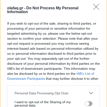
16.10.25
olafaq.gr -
Do Not Process My Personal
Information
Την Κυριακή 26 Οκτωβρίου, στις 04:00 τα ξημερώματα, θα
ξαναζήσουμε το πιο παράλογο ευρωπαϊκό ραντεβού με τον
If you wish to opt-out of the sale, sharing to third parties, or
χρόνο: θα γυρίσουμε τα ρολόγια μας πίσω μία ώρα, για να
processing of your personal or sensitive information for
"εξοικονομήσουμε ενέργεια".
targeted advertising by us, please use the below opt-out
section to confirm your selection. Please note that after your
opt-out request is processed you may continue seeing
interest-based ads based on personal information utilized by
us or personal information disclosed to third parties prior to
your opt-out. You may separately opt-out of the further
disclosure of your personal information by third parties on the
IAB’s list of downstream participants. This information may
also be disclosed by us to third parties on the
IAB’s List of
Downstream Participants
that may further disclose it to other
third parties.
Personal Data Processing Opt Outs
I want to opt-out of the Sharing of my
Ελλάδα
personal data.