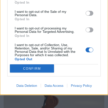
Opted In
Παραλύει η χώρα από τη 24ωρη απεργία
ΓΣΕΕ και ΑΔΕΔΥ ενάντια στο νέο εργασιακό
I want to opt-out of the Sale of my
Personal Data.
νομοσχέδιο
Opted In
01.10.25
I want to opt-out of processing my
Personal Data for Targeted Advertising.
Opted In
Δημόσιοι υπάλληλοι, γιατροί, εκπαιδευτικοί, δικαστικοί
I want to opt-out of Collection, Use,
υπάλληλοι, ταξιτζήδες και ναυτεργάτες συμμετέχουν στη
Retention, Sale, and/or Sharing of my
σημερινή πανελλαδική κινητοποίηση, που μπλοκάρει
Personal Data that Is Unrelated with the
Purposes for which it was collected.
μεταφορές και υπηρεσίες. Στο επίκεντρο των
Opted Out
CONFIRM
Data Deletion
Data Access
Privacy Policy