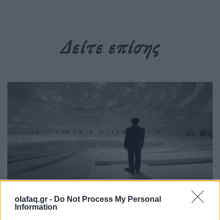
Δείτε επίσης
Επιστήμη
olafaq.gr -
Do Not Process My Personal
Information
Το πείραμα της τρέλας: Η διπλή όψη του