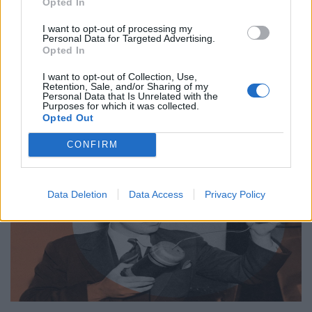
Από τον Άρη μέχρι το μέλλον: Τι ψάχνουμε
Opted In
πραγματικά στο διάστημα
I want to opt-out of processing my
Personal Data for Targeted Advertising.
31.03.26
Opted In
I want to opt-out of Collection, Use,
Η κουβέντα για το Διάστημα είναι πάντα ανοιχτή κι ας
Retention, Sale, and/or Sharing of my
Personal Data that Is Unrelated with the
μονοπωλεί σήμερα ο πόλεμος. Ας δούμε μία ενδιαφέρουσα
Purposes for which it was collected.
προσέγγιση.
Opted Out
CONFIRM
Data Deletion
Data Access
Privacy Policy