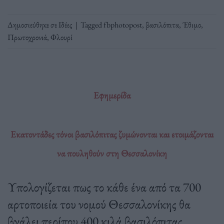
Δημοσιεύθηκε σε
Ιδέες
|
Tagged
fbphotopost
,
βασιλόπιτα
,
Έθιμο
,
Πρωτοχρονιά
,
Φλουρί
Εφημερίδα
Εκατοντάδες τόνοι βασιλόπιτας ζυμώνονται και ετοιμάζονται
να πουληθούν στη Θεσσαλονίκη
Υπολογίζεται πως το κάθε ένα από τα 700
αρτοποιεία του νομού Θεσσαλονίκης θα
βγάλει περίπου 400 κιλά βασιλόπιτας.