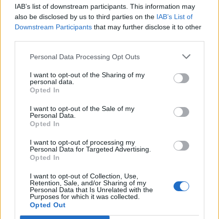
IAB’s list of downstream participants. This information may
also be disclosed by us to third parties on the
IAB’s List of
Downstream Participants
that may further disclose it to other
third parties.
Personal Data Processing Opt Outs
I want to opt-out of the Sharing of my
personal data.
Opted In
I want to opt-out of the Sale of my
Personal Data.
Opted In
Ελλάδα
I want to opt-out of processing my
Ώρα να μπερδευτούμε ξανά: Γυρίζουμε τα
Personal Data for Targeted Advertising.
Opted In
ρολόγια μία ώρα πίσω γιατί… έτσι συνηθίσαμε
I want to opt-out of Collection, Use,
16.10.25
Retention, Sale, and/or Sharing of my
Personal Data that Is Unrelated with the
Purposes for which it was collected.
Την Κυριακή 26 Οκτωβρίου, στις 04:00 τα ξημερώματα, θα
Opted Out
ξαναζήσουμε το πιο παράλογο ευρωπαϊκό ραντεβού με τον