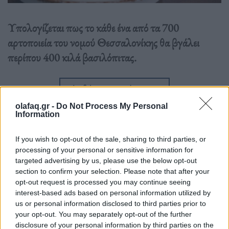
Υπολογίζεται πως το κάθε ένα από τα 700
αρτοποιεία του νομού Θεσσαλονίκης θα βγάλει
περίπου 400 κιλά βασιλόπιτας.
Διαβάστε περισσότερα
→
olafaq.gr -
Do Not Process My Personal
Information
If you wish to opt-out of the sale, sharing to third parties, or
Δημοσιεύθηκε σε
Ελλάδα
|
Tagged
βασιλόπιτα
,
Θεσσαλονίκη
processing of your personal or sensitive information for
targeted advertising by us, please use the below opt-out
section to confirm your selection. Please note that after your
opt-out request is processed you may continue seeing
interest-based ads based on personal information utilized by
Δείτε επίσης
us or personal information disclosed to third parties prior to
your opt-out. You may separately opt-out of the further
disclosure of your personal information by third parties on the