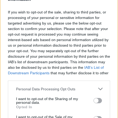
χρόνο: θα γυρίσουμε τα ρολόγια μας πίσω μία ώρα, για να
"εξοικονομήσουμε ενέργεια".
If you wish to opt-out of the sale, sharing to third parties, or
processing of your personal or sensitive information for
targeted advertising by us, please use the below opt-out
section to confirm your selection. Please note that after your
opt-out request is processed you may continue seeing
interest-based ads based on personal information utilized by
us or personal information disclosed to third parties prior to
your opt-out. You may separately opt-out of the further
disclosure of your personal information by third parties on the
IAB’s list of downstream participants. This information may
also be disclosed by us to third parties on the
IAB’s List of
Downstream Participants
that may further disclose it to other
third parties.
Ελλάδα
Personal Data Processing Opt Outs
Παραλύει η χώρα από τη 24ωρη απεργία
I want to opt-out of the Sharing of my
personal data.
ΓΣΕΕ και ΑΔΕΔΥ ενάντια στο νέο εργασιακό
Opted In
νομοσχέδιο
I want to opt-out of the Sale of my