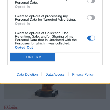
Personal Data.
01.10.25
Opted In
Δημόσιοι υπάλληλοι, γιατροί, εκπαιδευτικοί, δικαστικοί
I want to opt-out of processing my
Personal Data for Targeted Advertising.
υπάλληλοι, ταξιτζήδες και ναυτεργάτες συμμετέχουν στη
Opted In
σημερινή πανελλαδική κινητοποίηση, που μπλοκάρει
I want to opt-out of Collection, Use,
μεταφορές και υπηρεσίες. Στο επίκεντρο των
Retention, Sale, and/or Sharing of my
Personal Data that Is Unrelated with the
Purposes for which it was collected.
Opted Out
CONFIRM
Data Deletion
Data Access
Privacy Policy
Ελλάδα