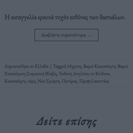
Η εισαγγελία ερευνά τυχόν ευθύνες των δασκάλων.
Διαβάστε περισσότερα
→
Δημοσιεύθηκε σε
Ελλάδα
|
Tagged
10χρονη
,
Βαριά Κακοποίηση
,
Βαριά
Σκοπούμενη Σωματική Βλάβη
,
Έκθεση Ανηλίκου σε Κίνδυνο
,
Κακοποίηση
,
κόρη
,
Νέα Σμύρνη
,
Πατέρας
,
Προφυλακιστέος
Δείτε επίσης