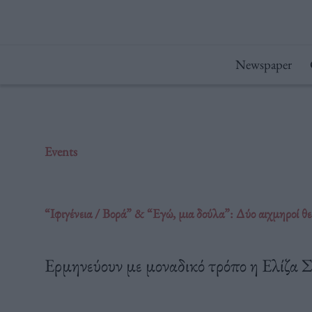
Μετάβαση
στο
περιεχόμενο
Newspaper
Events
“Ιφιγένεια / Βορά” & “Εγώ, μια δούλα”: Δύο αιχμηροί θ
Ερμηνεύουν με μοναδικό τρόπο η Ελίζα 