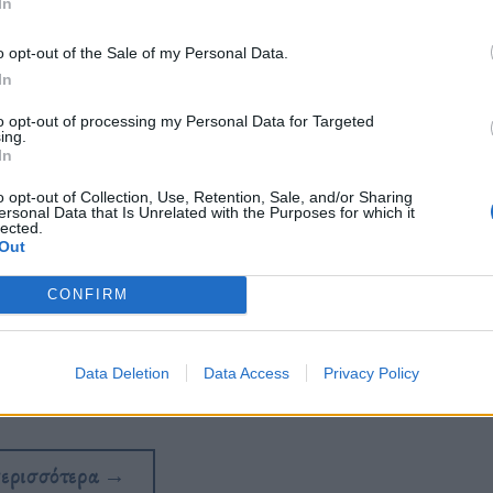
In
o opt-out of the Sale of my Personal Data.
In
to opt-out of processing my Personal Data for Targeted
ing.
In
o opt-out of Collection, Use, Retention, Sale, and/or Sharing
ersonal Data that Is Unrelated with the Purposes for which it
lected.
Out
CONFIRM
μένος συγγραφέας, μας αποκαλύπτει
Data Deletion
Data Access
Privacy Policy
πολύπλευρης προσωπικότητάς του.
περισσότερα
→