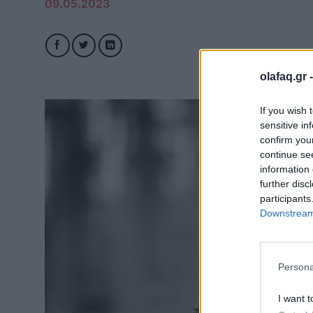
09.05.2023
olafaq.gr 
If you wish 
sensitive in
confirm you
continue se
information 
further disc
participants
Downstream 
Persona
I want t