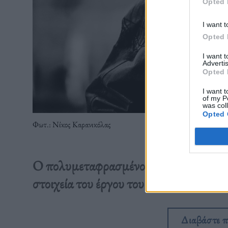
Opted 
I want t
Opted 
I want 
Advertis
Opted 
I want t
of my P
was col
Opted 
Φωτ.: Νίκος Καρανικόλας
Ο πολυμεταφρασμένος και πολυβραβευ
στοιχεία του έργου του αλλά και της 
Διαβάστε 