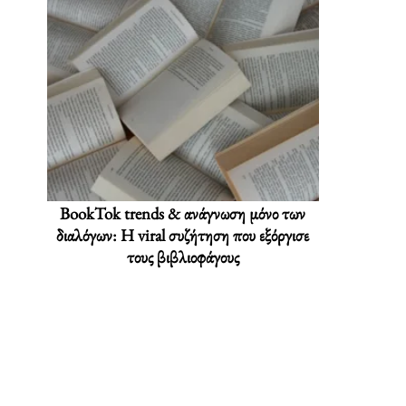
BookTok trends & ανάγνωση μόνο των
διαλόγων: Η viral συζήτηση που εξόργισε
τους βιβλιοφάγους