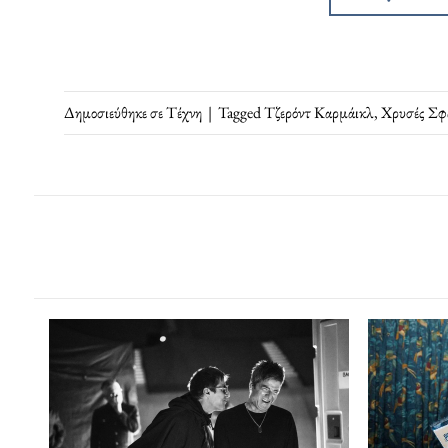
Δημοσιεύθηκε σε
Τέχνη
|
Tagged
Τζερόντ Καρμάικλ
,
Χρυσές Σφ