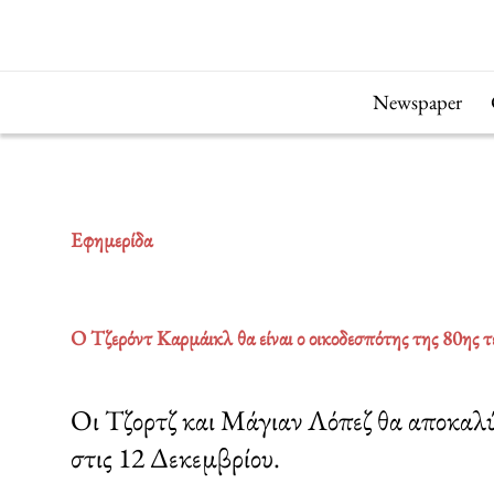
Μετάβαση
στο
περιεχόμενο
Newspaper
Εφημερίδα
Ο Τζερόντ Καρμάικλ θα είναι ο οικοδεσπότης της 80ης
Οι Τζορτζ και Μάγιαν Λόπεζ θα αποκαλύψ
στις 12 Δεκεμβρίου.