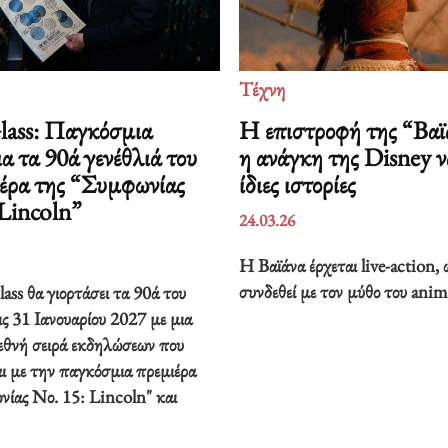
Τέχνη
Glass: Παγκόσμια
Η επιστροφή της “Βαϊ
ια τα 90ά γενέθλιά του
η ανάγκη της Disney να
ιέρα της “Συμφωνίας
ίδιες ιστορίες
 Lincoln”
24.03.26
Η Βαϊάνα έρχεται live-action, 
συνδεθεί με τον μύθο του anim
ass θα γιορτάσει τα 90ά του
ις 31 Ιανουαρίου 2027 με μια
ιεθνή σειρά εκδηλώσεων που
ι με την παγκόσμια πρεμιέρα
νίας Νο. 15: Lincoln" και