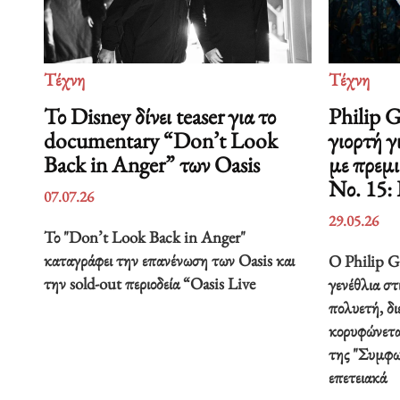
Τέχνη
Τέχνη
Το Disney δίνει teaser για το
Philip 
documentary “Don’t Look
γιορτή γ
Back in Anger” των Oasis
με πρεμ
Νο. 15:
07.07.26
29.05.26
Το "Don’t Look Back in Anger"
καταγράφει την επανένωση των Oasis και
Ο Philip Gl
την sold-out περιοδεία “Oasis Live
γενέθλια στ
πολυετή, δ
κορυφώνετα
της "Συμφω
επετειακά