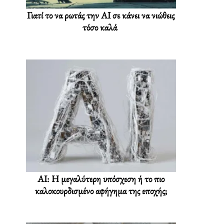
Γιατί το να ρωτάς την AI σε κάνει να νιώθεις
τόσο καλά
AI: Η μεγαλύτερη υπόσχεση ή το πιο
καλοκουρδισμένο αφήγημα της εποχής;