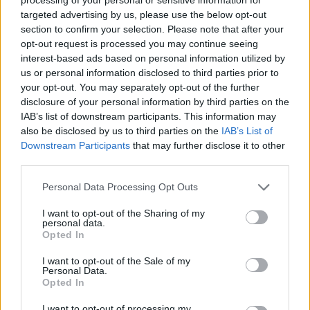
targeted advertising by us, please use the below opt-out
Όταν η εποχή ανταμείβει τις κραυγές και τις βεβαιότητες, η
section to confirm your selection. Please note that after your
ψύχραιμη σκέψη μοιάζει χαμένη υπόθεση, ίσως όμως είναι το
opt-out request is processed you may continue seeing
interest-based ads based on personal information utilized by
τελευταίο πράγμα που κρατάει τη δημοκρατία όρθια.
us or personal information disclosed to third parties prior to
your opt-out. You may separately opt-out of the further
disclosure of your personal information by third parties on the
IAB’s list of downstream participants. This information may
also be disclosed by us to third parties on the
IAB’s List of
Downstream Participants
that may further disclose it to other
third parties.
Personal Data Processing Opt Outs
I want to opt-out of the Sharing of my
personal data.
Opted In
I want to opt-out of the Sale of my
Ιδέες
Personal Data.
Opted In
Friend zone: Tο πιο παρεξηγημένο “fail” που
I want to opt-out of processing my