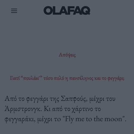
Μετάβαση
στο
περιεχόμενο
Απόψεις
Γιατί “πουλάει'” τόσο πολύ η πανσέληνος και το φεγγάρι;
Από το φεγγάρι της Σαπφούς, μέχρι του
Άρμστρονγκ. Κι από το χάρτινο το
φεγγαράκι, μέχρι τo "Fly me to the moon".