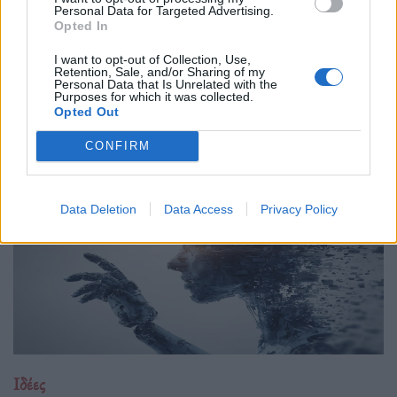
τελικά είναι upgrade
Personal Data for Targeted Advertising.
Opted In
23.04.26
I want to opt-out of Collection, Use,
Εκεί που κάποιοι βλέπουν ήττα, κρύβεται η πιο καθαρή
Retention, Sale, and/or Sharing of my
Personal Data that Is Unrelated with the
μορφή σχέσης. Λιγότερο στρατηγική, περισσότερη αλήθεια
Purposes for which it was collected.
Opted Out
και καμιά υποχρέωση να αποδείξεις κάτι.
CONFIRM
Data Deletion
Data Access
Privacy Policy
Ιδέες