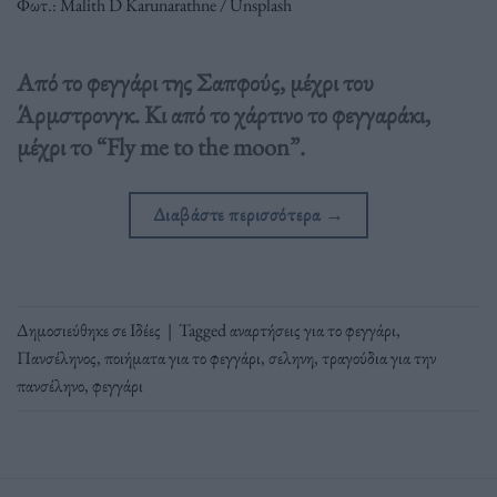
Φωτ.: Malith D Karunarathne / Unsplash
Από το φεγγάρι της Σαπφούς, μέχρι του
Άρμστρονγκ. Κι από το χάρτινο το φεγγαράκι,
μέχρι τo “Fly me to the moon”.
Διαβάστε περισσότερα
→
Δημοσιεύθηκε σε
Ιδέες
|
Tagged
αναρτήσεις για το φεγγάρι
,
Πανσέληνος
,
ποιήματα για το φεγγάρι
,
σεληνη
,
τραγούδια για την
πανσέληνο
,
φεγγάρι