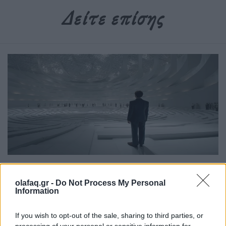
Δείτε επίσης
Ιδέες
olafaq.gr -
Do Not Process My Personal
Η μετριοπάθεια δεν κάνει θόρυβο, γι’ αυτό
Information
την περάσαμε για αδυναμία
If you wish to opt-out of the sale, sharing to third parties, or
24.04.26
processing of your personal or sensitive information for