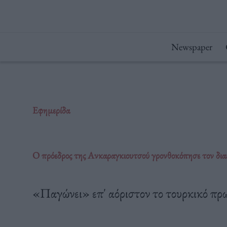
Μετάβαση
στο
περιεχόμενο
Newspaper
Εφημερίδα
Ο πρόεδρος της Ανκαραγκιουτσού γρονθοκόπησε τον διαι
«Παγώνει» επ' αόριστον το τουρκικό π