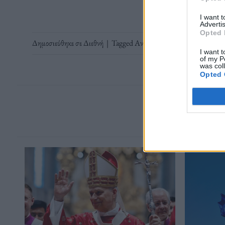
I want 
Advertis
Opted 
Δημοσιεύθηκε σε
Διεθνή
|
Tagged
Ανκαραγκιουτσού
,
διαιτητής
,
I want t
of my P
was col
Opted 