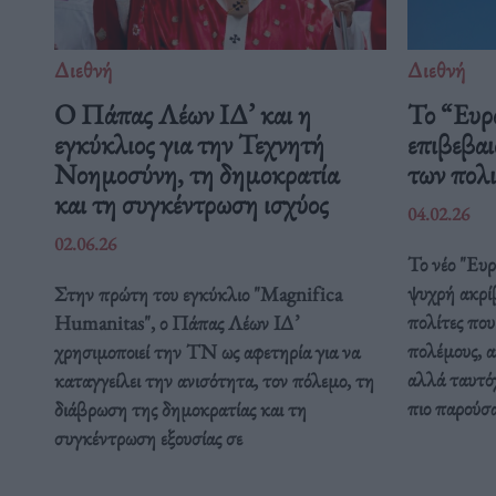
Διεθνή
Διεθνή
Ο Πάπας Λέων ΙΔ’ και η
Το “Ευρ
εγκύκλιος για την Τεχνητή
επιβεβαι
Νοημοσύνη, τη δημοκρατία
των πολ
και τη συγκέντρωση ισχύος
04.02.26
02.06.26
Το νέο "Ευ
ψυχρή ακρί
Στην πρώτη του εγκύκλιο "Magnifica
πολίτες που
Humanitas", ο Πάπας Λέων ΙΔ’
πολέμους, α
χρησιμοποιεί την ΤΝ ως αφετηρία για να
αλλά ταυτόχ
καταγγείλει την ανισότητα, τον πόλεμο, τη
πιο παρούσ
διάβρωση της δημοκρατίας και τη
συγκέντρωση εξουσίας σε