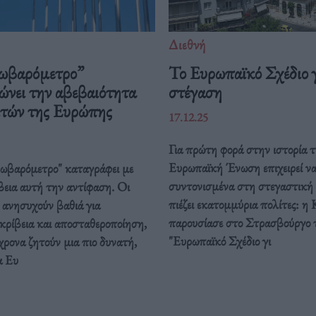
Διεθνή
ωβαρόμετρο”
Το Ευρωπαϊκό Σχέδιο γ
ώνει την αβεβαιότητα
στέγαση
ιτών της Ευρώπης
17.12.25
Για πρώτη φορά στην ιστορία τ
Ευρωπαϊκή Ένωση επιχειρεί ν
ρωβαρόμετρο" καταγράφει με
συντονισμένα στη στεγαστική
βεια αυτή την αντίφαση. Oι
πιέζει εκατομμύρια πολίτες: η 
 ανησυχούν βαθιά για
παρουσίασε στο Στρασβούργο 
κρίβεια και αποσταθεροποίηση,
"Ευρωπαϊκό Σχέδιο γι
ρονα ζητούν μια πιο δυνατή,
α Ευ