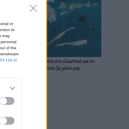
sonal or
ection to
ou may
 personal
out of the
 downstream
Ζούμε ήδη μέσα στο πλαστικό και το
B’s List of
πλαστικό ζει μέσα μας