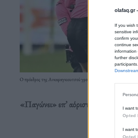
olafaq.gr 
If you wish 
sensitive in
confirm you
continue se
information 
further disc
participants
Downstream 
Ο πρόεδρος της Ανκαραγκιουτσού γρονθοκόπησε τον διαιτητή του 
Persona
«Παγώνει» επ’ αόριστον το τουρκικό
I want t
Opted 
Διαβάστε 
I want t
Opted 