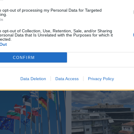
to opt-out of processing my Personal Data for Targeted
ing.
In
Ρίζεσπορ
,
Τουρκικό πρωτάθλημα
o opt-out of Collection, Use, Retention, Sale, and/or Sharing
ersonal Data that Is Unrelated with the Purposes for which it
lected.
Out
CONFIRM
Δείτε επίσης
Data Deletion
Data Access
Privacy Policy