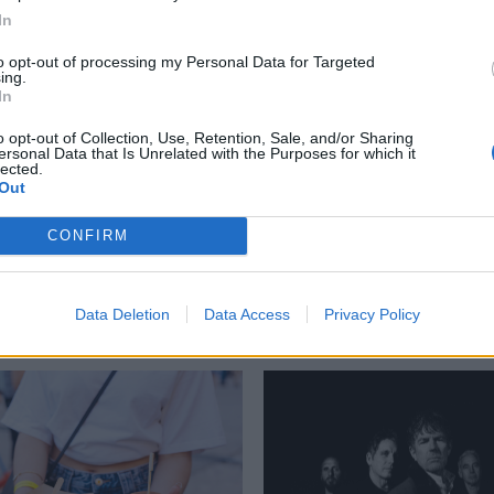
περισσότερα
→
In
to opt-out of processing my Personal Data for Targeted
ing.
In
o opt-out of Collection, Use, Retention, Sale, and/or Sharing
der
,
skater
,
Tommy Guerrero
,
συναυλία
ersonal Data that Is Unrelated with the Purposes for which it
lected.
Out
CONFIRM
Δείτε επίσης
Data Deletion
Data Access
Privacy Policy