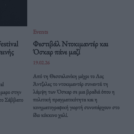
Events
estival
Φεστιβάλ Ντοκιμαντέρ και
εινής
Όσκαρ πάνε μαζί
19.02.26
Από τη Θεσσαλονίκη μέχρι το Λος
Άντζελες το ντοκιμαντέρ συναντά τη
al
λάμψη των Όσκαρ σε μια βραδιά όπου η
ιήμερο στην
πολιτική πραγματικότητα και η
το Σάββατο
κινηματογραφική γιορτή συνυπάρχουν στο
ίδιο κόκκινο χαλί.