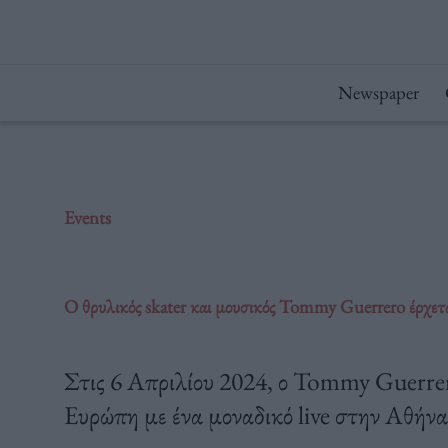
Μετάβαση
στο
περιεχόμενο
Newspaper
Events
Ο θρυλικός skater και μουσικός Tommy Guerrero έρχετ
Στις 6 Απριλίου 2024, ο Tommy Guerrero
Ευρώπη με ένα μοναδικό live στην Αθήνα