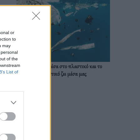
sonal or
ection to
ou may
 personal
out of the
Ζούμε ήδη μέσα στο πλαστικό και το
 downstream
B’s List of
πλαστικό ζει μέσα μας