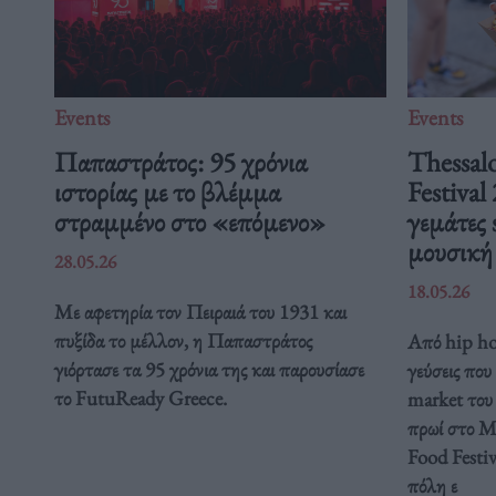
Events
Events
Παπαστράτος: 95 χρόνια
Thessalo
ιστορίας με το βλέμμα
Festival
στραμμένο στο «επόμενο»
γεμάτες 
μουσικ
28.05.26
18.05.26
Με αφετηρία τον Πειραιά του 1931 και
πυξίδα το μέλλον, η Παπαστράτος
Από hip hop
γιόρτασε τα 95 χρόνια της και παρουσίασε
γεύσεις που
το FutuReady Greece.
market του 
πρωί στο Με
Food Festiv
πόλη ε