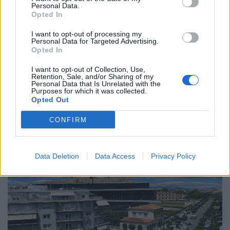
Personal Data.
Το “Ευρωβαρόμετρο” επιβεβαιώνει την
Opted In
αβεβαιότητα των πολιτών της Ευρώπης
I want to opt-out of processing my
Personal Data for Targeted Advertising.
04.02.26
Opted In
I want to opt-out of Collection, Use,
Το νέο "Ευρωβαρόμετρο" καταγράφει με ψυχρή ακρίβεια αυτή
Retention, Sale, and/or Sharing of my
Personal Data that Is Unrelated with the
την αντίφαση. Oι πολίτες που ανησυχούν βαθιά για πολέμους,
Purposes for which it was collected.
ακρίβεια και αποσταθεροποίηση, αλλά ταυτόχρονα ζητούν μια
Opted Out
πιο δυνατή, πιο παρούσα Ευ
CONFIRM
Data Deletion
Data Access
Privacy Policy