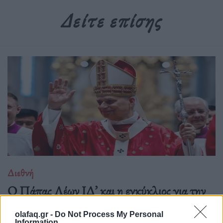
Δείτε επίσης
Διεθνή
Ο Πάπας Λέων ΙΔ’ και η εγκύκλιος για την
Τεχνητή Νοημοσύνη, τη δημοκρατία και τη
συγκέντρωση ισχύος
olafaq.gr -
Do Not Process My Personal
Information