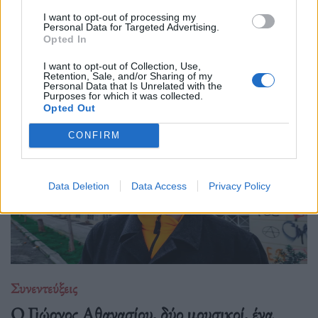
07.05.26
I want to opt-out of processing my
Personal Data for Targeted Advertising.
Το Olafaq περπατά στους δρόμους της Αθήνας και
Opted In
ανακαλύπτει τη μαγεία που κρύβεται στις καθημερινές
I want to opt-out of Collection, Use,
ιστορίες των απλών ανθρώπων.
Retention, Sale, and/or Sharing of my
Personal Data that Is Unrelated with the
Purposes for which it was collected.
Opted Out
CONFIRM
Data Deletion
Data Access
Privacy Policy
Συνεντεύξεις
Ο Γιώργος Αθανασίου, δύο μουσικοί, ένα