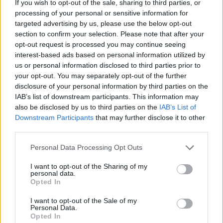
If you wish to opt-out of the sale, sharing to third parties, or
05.06.26
processing of your personal or sensitive information for
targeted advertising by us, please use the below opt-out
Η συγγραφέας συζητάει με τον Θανάση Μήνα για το νέο της
section to confirm your selection. Please note that after your
αστυνομικό μυθιστόρημα με τίτλο "Κομπολόι στο χώμα".
opt-out request is processed you may continue seeing
interest-based ads based on personal information utilized by
us or personal information disclosed to third parties prior to
your opt-out. You may separately opt-out of the further
disclosure of your personal information by third parties on the
IAB’s list of downstream participants. This information may
also be disclosed by us to third parties on the
IAB’s List of
Downstream Participants
that may further disclose it to other
third parties.
Personal Data Processing Opt Outs
I want to opt-out of the Sharing of my
personal data.
Opted In
Common People
I want to opt-out of the Sale of my
Αλίκη Ανδρειωμένου, Ηθοποιός
Personal Data.
Opted In