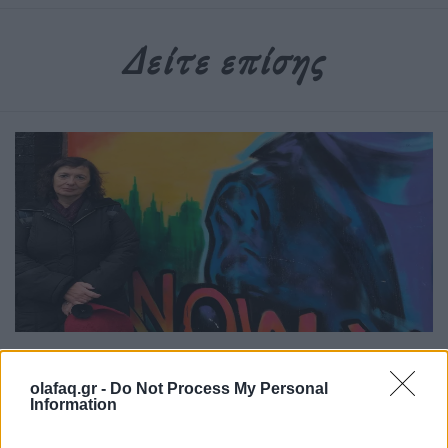
Δείτε επίσης
Συνεντεύξεις
olafaq.gr -
Do Not Process My Personal
Χίλντα Παπαδημητρίου: «Με ενδιαφέρει η
Information
underground Αθήνα»