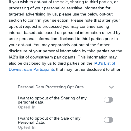
If you wish to opt-out of the sale, sharing to third parties, or
σε παγίδα και το παράλογο σε καθρέφτη.
processing of your personal or sensitive information for
targeted advertising by us, please use the below opt-out
section to confirm your selection. Please note that after your
opt-out request is processed you may continue seeing
interest-based ads based on personal information utilized by
us or personal information disclosed to third parties prior to
your opt-out. You may separately opt-out of the further
disclosure of your personal information by third parties on the
IAB’s list of downstream participants. This information may
also be disclosed by us to third parties on the
IAB’s List of
Downstream Participants
that may further disclose it to other
third parties.
Personal Data Processing Opt Outs
Θέατρο
I want to opt-out of the Sharing of my
Η Φένια Αποστόλου και το σκοτεινό
personal data.
παραμύθι του “Αποτυπώματος”
Opted In
I want to opt-out of the Sale of my
10.12.25
Personal Data.
Opted In