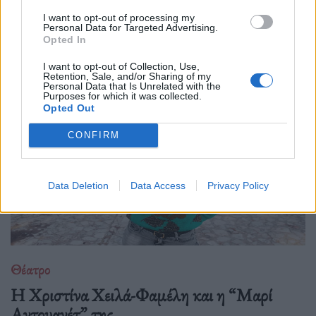
Με το "Αποτύπωμα", η Φένια Αποστόλου δημιουργεί έναν
I want to opt-out of processing my
σκοτεινό, ποιητικό χώρο όπου η γυναικεία εικόνα αποτινάσσει
Personal Data for Targeted Advertising.
τις παραμορφώσεις του χρόνου και ξαναβρίσκει τη φωνή της
Opted In
μέσα από την κίνηση, τη σιωπή
I want to opt-out of Collection, Use,
Retention, Sale, and/or Sharing of my
Personal Data that Is Unrelated with the
Purposes for which it was collected.
Opted Out
CONFIRM
Data Deletion
Data Access
Privacy Policy
Θέατρο
Η Χριστίνα Χειλά-Φαμέλη και η “Μαρί
Αντουανέτ” της