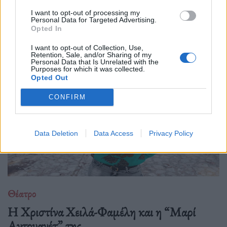
Με το "Αποτύπωμα", η Φένια Αποστόλου δημιουργεί έναν
I want to opt-out of processing my
σκοτεινό, ποιητικό χώρο όπου η γυναικεία εικόνα αποτινάσσει
Personal Data for Targeted Advertising.
τις παραμορφώσεις του χρόνου και ξαναβρίσκει τη φωνή της
Opted In
μέσα από την κίνηση, τη σιωπή
I want to opt-out of Collection, Use,
Retention, Sale, and/or Sharing of my
Personal Data that Is Unrelated with the
Purposes for which it was collected.
Opted Out
CONFIRM
Data Deletion
Data Access
Privacy Policy
Θέατρο
Η Χριστίνα Χειλά-Φαμέλη και η “Μαρί
Αντουανέτ” της