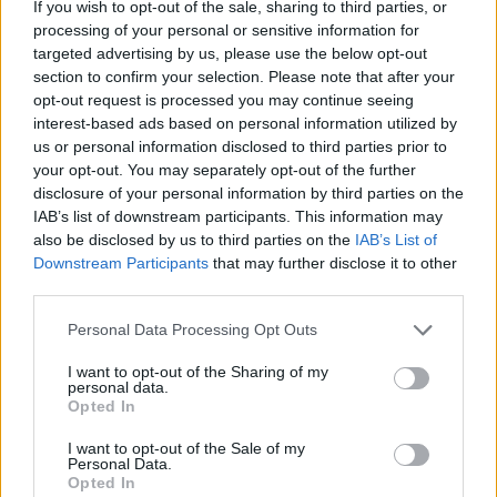
If you wish to opt-out of the sale, sharing to third parties, or
σε παγίδα και το παράλογο σε καθρέφτη.
processing of your personal or sensitive information for
targeted advertising by us, please use the below opt-out
section to confirm your selection. Please note that after your
opt-out request is processed you may continue seeing
interest-based ads based on personal information utilized by
us or personal information disclosed to third parties prior to
your opt-out. You may separately opt-out of the further
disclosure of your personal information by third parties on the
IAB’s list of downstream participants. This information may
also be disclosed by us to third parties on the
IAB’s List of
Downstream Participants
that may further disclose it to other
third parties.
Personal Data Processing Opt Outs
Θέατρο
I want to opt-out of the Sharing of my
Η Φένια Αποστόλου και το σκοτεινό
personal data.
παραμύθι του “Αποτυπώματος”
Opted In
I want to opt-out of the Sale of my
10.12.25
Personal Data.
Opted In