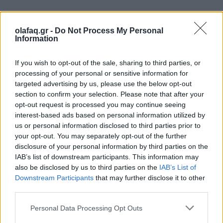
Events
Παπαστράτος: 95 χρόνια ιστορίας με το
olafaq.gr -
Do Not Process My Personal
Information
βλέμμα στραμμένο στο «επόμενο»
28.05.26
If you wish to opt-out of the sale, sharing to third parties, or
processing of your personal or sensitive information for
targeted advertising by us, please use the below opt-out
Με αφετηρία τον Πειραιά του 1931 και πυξίδα το μέλλον, η
section to confirm your selection. Please note that after your
Παπαστράτος γιόρτασε τα 95 χρόνια της και παρουσίασε το
opt-out request is processed you may continue seeing
FutuReady Greece.
interest-based ads based on personal information utilized by
us or personal information disclosed to third parties prior to
your opt-out. You may separately opt-out of the further
disclosure of your personal information by third parties on the
IAB’s list of downstream participants. This information may
also be disclosed by us to third parties on the
IAB’s List of
Downstream Participants
that may further disclose it to other
third parties.
Personal Data Processing Opt Outs