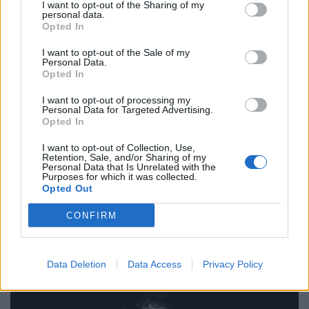
I want to opt-out of the Sharing of my
personal data.
Opted In
Events
I want to opt-out of the Sale of my
Personal Data.
Thessaloniki Street Food Festival 2026:
Opted In
Πέντε μέρες γεμάτες street food και μουσική
I want to opt-out of processing my
στη ΔΕΘ
Personal Data for Targeted Advertising.
Opted In
18.05.26
I want to opt-out of Collection, Use,
Retention, Sale, and/or Sharing of my
Personal Data that Is Unrelated with the
Από hip hop live και disco DJs μέχρι γεύσεις που μοιάζουν να
Purposes for which it was collected.
βγήκαν από food market του Τόκιο ή καντίνα στις 3 το πρωί
Opted Out
στο Μεξικό, το Thessaloniki Street Food Festival επιστρέφει
CONFIRM
τον Μάιο και η πόλη ε
Data Deletion
Data Access
Privacy Policy