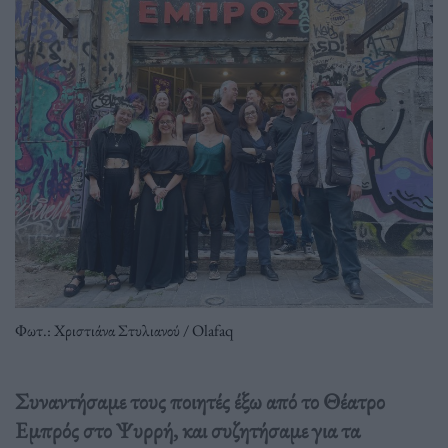
Φωτ.: Χριστιάνα Στυλιανού / Olafaq
Συναντήσαμε τους ποιητές έξω από το Θέατρο
Εμπρός στο Ψυρρή, και συζητήσαμε για τα