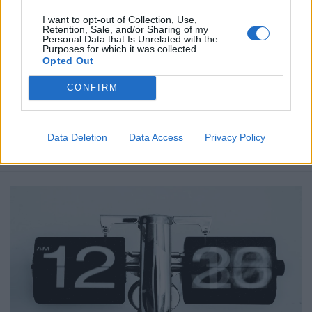
I want to opt-out of Collection, Use,
Δημοσιεύθηκε σε
Ελλάδα
|
Tagged
Αυτοδιαχειριζόμενο Θέατρο
Retention, Sale, and/or Sharing of my
Personal Data that Is Unrelated with the
Εμπρός
,
Δήμος Αθηναίων
,
ΕΤΑΔ
,
Θέατρο ΕΜΠΡΟΣ
Purposes for which it was collected.
Opted Out
CONFIRM
Δείτε επίσης
Data Deletion
Data Access
Privacy Policy