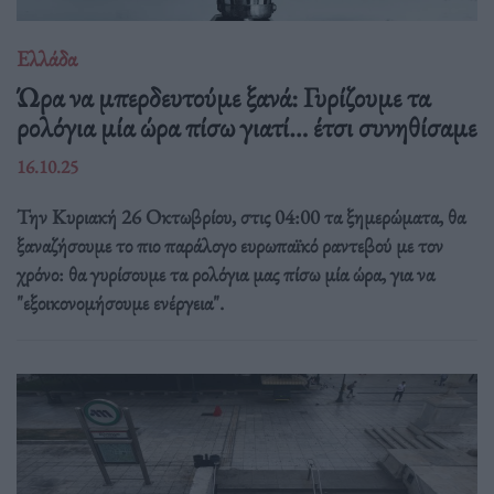
Ελλάδα
Ώρα να μπερδευτούμε ξανά: Γυρίζουμε τα
ρολόγια μία ώρα πίσω γιατί… έτσι συνηθίσαμε
16.10.25
Την Κυριακή 26 Οκτωβρίου, στις 04:00 τα ξημερώματα, θα
ξαναζήσουμε το πιο παράλογο ευρωπαϊκό ραντεβού με τον
χρόνο: θα γυρίσουμε τα ρολόγια μας πίσω μία ώρα, για να
"εξοικονομήσουμε ενέργεια".