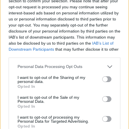
section to confirm your selection. Please note that after your
opt-out request is processed you may continue seeing
interest-based ads based on personal information utilized by
us or personal information disclosed to third parties prior to
your opt-out. You may separately opt-out of the further
disclosure of your personal information by third parties on the
IAB’s list of downstream participants. This information may
also be disclosed by us to third parties on the
IAB’s List of
Downstream Participants
that may further disclose it to other
Φωτ.: Τατιάνα Μπολάρη/ Eurokinissi
third parties.
Personal Data Processing Opt Outs
Ο δήμος απέκτησε το ακίνητο μετά τη σχετική
I want to opt-out of the Sharing of my
σύμβαση που υπογράφηκε με την Εταιρεία
personal data.
Opted In
Ακινήτων Δημοσίου (ΕΤΑΔ).
I want to opt-out of the Sale of my
Personal Data.
Opted In
Διαβάστε περισσότερα
→
I want to opt-out of processing my
Personal Data for Targeted Advertising.
Opted In