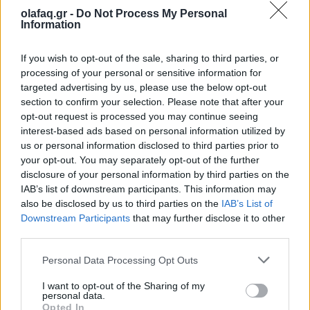
βλέμμα στραμμένο στο «επόμενο»
olafaq.gr -
Do Not Process My Personal
Information
28.05.26
If you wish to opt-out of the sale, sharing to third parties, or
Με αφετηρία τον Πειραιά του 1931 και πυξίδα το μέλλον, η
processing of your personal or sensitive information for
Παπαστράτος γιόρτασε τα 95 χρόνια της και παρουσίασε το
targeted advertising by us, please use the below opt-out
FutuReady Greece.
section to confirm your selection. Please note that after your
opt-out request is processed you may continue seeing
interest-based ads based on personal information utilized by
us or personal information disclosed to third parties prior to
your opt-out. You may separately opt-out of the further
disclosure of your personal information by third parties on the
IAB’s list of downstream participants. This information may
also be disclosed by us to third parties on the
IAB’s List of
Downstream Participants
that may further disclose it to other
third parties.
Personal Data Processing Opt Outs
I want to opt-out of the Sharing of my
personal data.
Events
Opted In