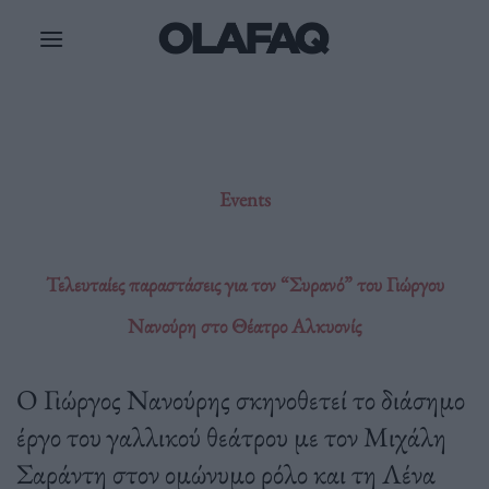
Μετάβαση
στο
περιεχόμενο
Events
Τελευταίες παραστάσεις για τον “Συρανό” του Γιώργου
Νανούρη στο Θέατρο Αλκυονίς
Ο Γιώργος Νανούρης σκηνοθετεί το διάσημο
έργο του γαλλικού θεάτρου με τον Μιχάλη
Σαράντη στον ομώνυμο ρόλο και τη Λένα