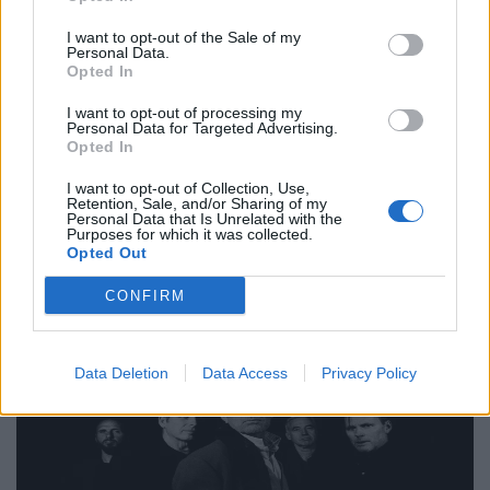
Thessaloniki Street Food Festival 2026:
I want to opt-out of the Sale of my
Πέντε μέρες γεμάτες street food και μουσική
Personal Data.
Opted In
στη ΔΕΘ
I want to opt-out of processing my
18.05.26
Personal Data for Targeted Advertising.
Opted In
Από hip hop live και disco DJs μέχρι γεύσεις που μοιάζουν να
I want to opt-out of Collection, Use,
βγήκαν από food market του Τόκιο ή καντίνα στις 3 το πρωί
Retention, Sale, and/or Sharing of my
Personal Data that Is Unrelated with the
στο Μεξικό, το Thessaloniki Street Food Festival επιστρέφει
Purposes for which it was collected.
Opted Out
τον Μάιο και η πόλη ε
CONFIRM
Data Deletion
Data Access
Privacy Policy