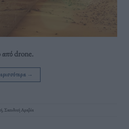
ο από drone.
περισσότερα
→
κή
,
Σαουδική Αραβία