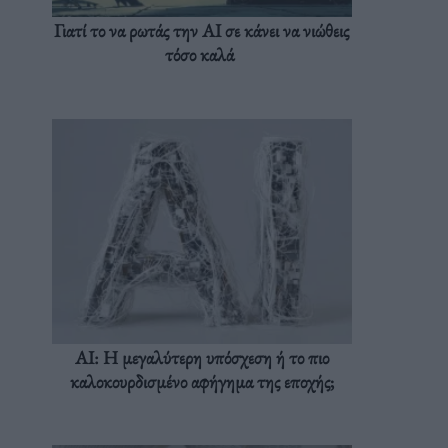
Γιατί το να ρωτάς την AI σε κάνει να νιώθεις
τόσο καλά
AI: Η μεγαλύτερη υπόσχεση ή το πιο
καλοκουρδισμένο αφήγημα της εποχής;