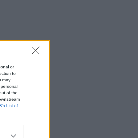
sonal or
ection to
ou may
 personal
out of the
 downstream
B’s List of