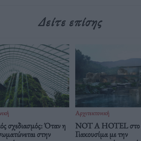
Δείτε επίσης
νική
Αρχιτεκτονική
ός σχεδιασμός: Όταν η
NOT A HOTEL στο 
σωματώνεται στην
Γιακουσίμα με την