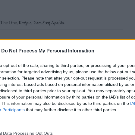
The Line
,
Κτήριο
,
Σαουδική Αραβία
-
Do Not Process My Personal Information
to opt-out of the sale, sharing to third parties, or processing of your per
formation for targeted advertising by us, please use the below opt-out s
ν Σαουδική Αραβία
r selection. Please note that after your opt-out request is processed y
eing interest-based ads based on personal information utilized by us or
disclosed to third parties prior to your opt-out. You may separately opt-
losure of your personal information by third parties on the IAB’s list of
 από drone.
. This information may also be disclosed by us to third parties on the
IA
Participants
that may further disclose it to other third parties.
l Data Processing Opt Outs