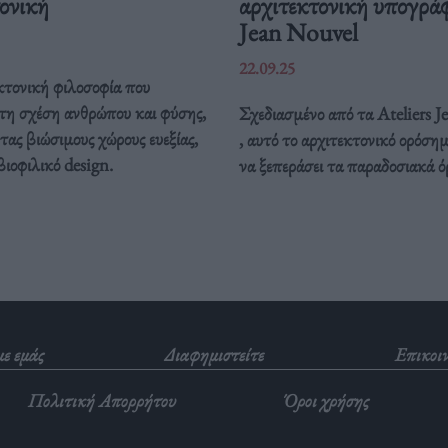
ονική
αρχιτεκτονική υπογρά
Jean Nouvel
22.09.25
κτονική φιλοσοφία που
 τη σχέση ανθρώπου και φύσης,
Σχεδιασμένο από τα Ateliers 
ας βιώσιμους χώρους ευεξίας,
, αυτό το αρχιτεκτονικό ορόσημ
βιοφιλικό design.
να ξεπεράσει τα παραδοσιακά ό
με εμάς
Διαφημιστείτε
Επικοι
Πολιτική Απορρήτου
Όροι χρήσης