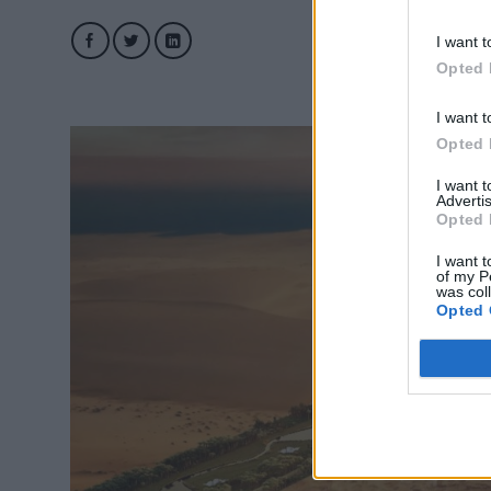
I want t
Opted 
I want t
Opted 
I want 
Advertis
Opted 
I want t
of my P
was col
Opted 