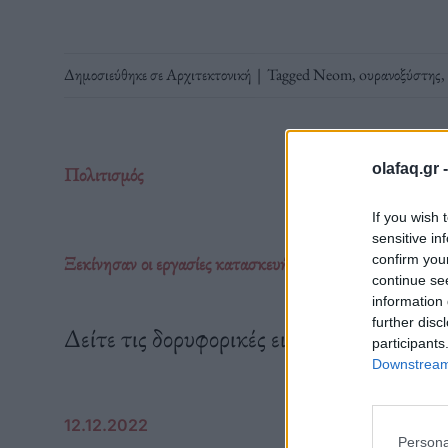
Δημοσιεύθηκε σε
Αρχιτεκτονική
|
Tagged
Neom
,
oυρανοξύστης
,
olafaq.gr 
Πολιτισμός
If you wish 
sensitive in
Ξεκίνησαν οι εργασίες κατασκευής του “The Line” στη
confirm you
continue se
information 
further disc
Δείτε τις δορυφορικές εικόνες και βίντεο
participants
Downstream 
12.12.2022
Persona