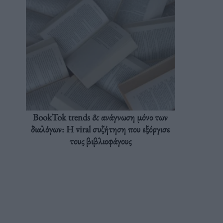
BookTok trends & ανάγνωση μόνο των
διαλόγων: Η viral συζήτηση που εξόργισε
τους βιβλιοφάγους