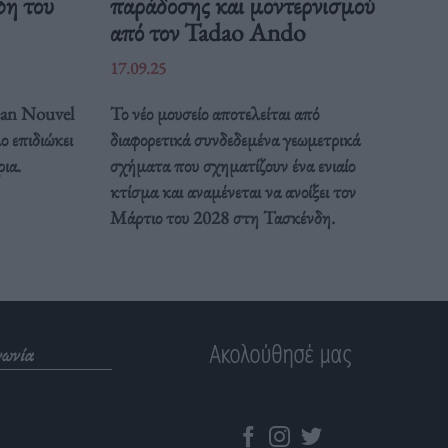
φη του
παράδοσης και μοντερνισμού
από τον Tadao Ando
17.09.25
Jean Nouvel
Το νέο μουσείο αποτελείται από
ο επιδιώκει
διαφορετικά συνδεδεμένα γεωμετρικά
ρια.
σχήματα που σχηματίζουν ένα ενιαίο
κτίσμα και αναμένεται να ανοίξει τον
Μάρτιο του 2028 στη Τασκένδη.
Ακολούθησέ μας
νωνία