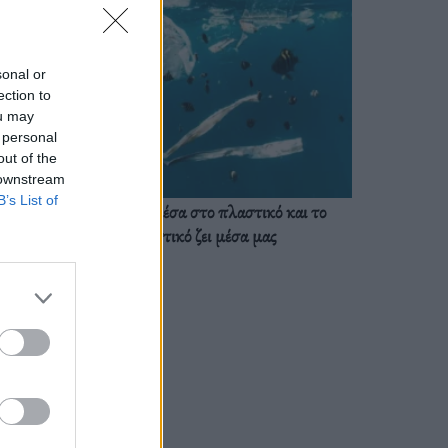
sonal or
ection to
ou may
 personal
out of the
 downstream
B’s List of
Ζούμε ήδη μέσα στο πλαστικό και το
πλαστικό ζει μέσα μας