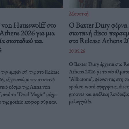
Μουσική
von Hausswolff στο
Ο Baxter Dury φέρνει
Athens 2026 για μια
σκοτεινή disco παρακ
ία σκοταδιού και
στο Release Athens 2
ς
20.05.26
Ο Baxter Dury έρχεται στο Re
Athens 2026 με το νέο άλμπο
την εμφάνισή της στο Release
"Allbarone", φέρνοντας στη σ
, εξερευνούμε τον σκοτεινό
spoken word αφηγήσεις, disc
τικό κόσμο της Anna von
grooves και μπόλικη λονδρέζι
, από το "Dead Magic" μέχρι
μελαγχολία.
ο της gothic art-pop σύμπαν.