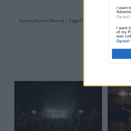
I want 
Advertis
Opted 
Δημοσιεύθηκε σε
Μουσική
|
Tagged
CRASS
,
Thatchergate
,
Κοσ
I want t
of my P
was col
Opted 