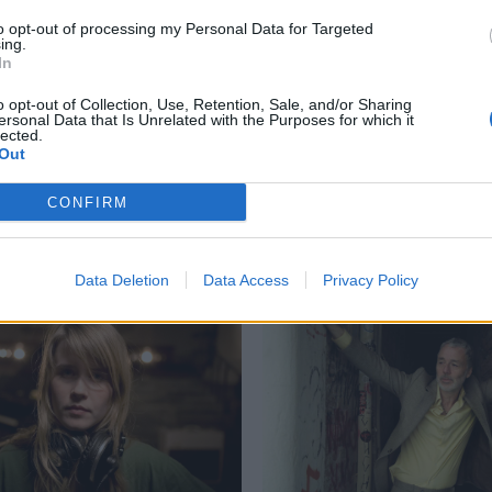
to opt-out of processing my Personal Data for Targeted
ing.
In
μοδρόμιο
,
Μύθοι
,
Ροκ Μυθολογία
,
Ροκ φάρσες
o opt-out of Collection, Use, Retention, Sale, and/or Sharing
ersonal Data that Is Unrelated with the Purposes for which it
lected.
Out
CONFIRM
Δείτε επίσης
Data Deletion
Data Access
Privacy Policy