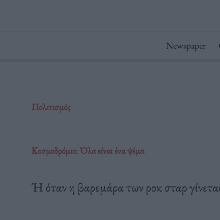
Μετάβαση
στο
περιεχόμενο
Newspaper
Πολιτισμός
Kοσμοδρόμιο: Όλα είναι ένα ψέμα
Ή όταν η βαρεμάρα των ροκ σταρ γίνετα