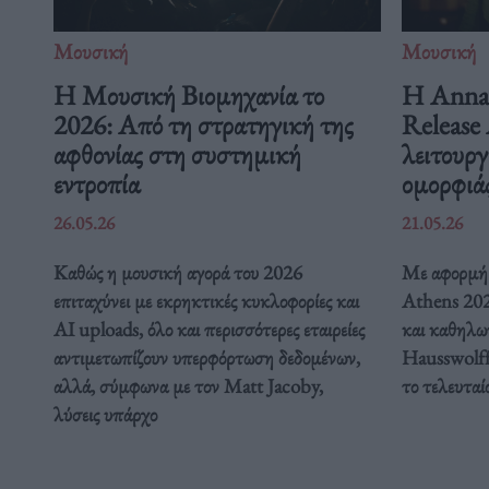
Μουσική
Μουσική
Η Μουσική Βιομηχανία το
Η Anna 
2026: Από τη στρατηγική της
Release 
αφθονίας στη συστημική
λειτουργ
εντροπία
ομορφιά
26.05.26
21.05.26
Καθώς η μουσική αγορά του 2026
Με αφορμή 
επιταχύνει με εκρηκτικές κυκλοφορίες και
Athens 2026
AI uploads, όλο και περισσότερες εταιρείες
και καθηλω
αντιμετωπίζουν υπερφόρτωση δεδομένων,
Hausswolff
αλλά, σύμφωνα με τον Matt Jacoby,
το τελευταί
λύσεις υπάρχο