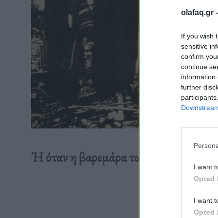
olafaq.gr 
If you wish 
sensitive in
confirm you
continue se
information 
further disc
participants
Downstream 
Persona
Ή όταν η βαρεμάρα των ροκ σταρ γίνετ
I want t
Opted 
Διαβάστε 
I want t
Opted 