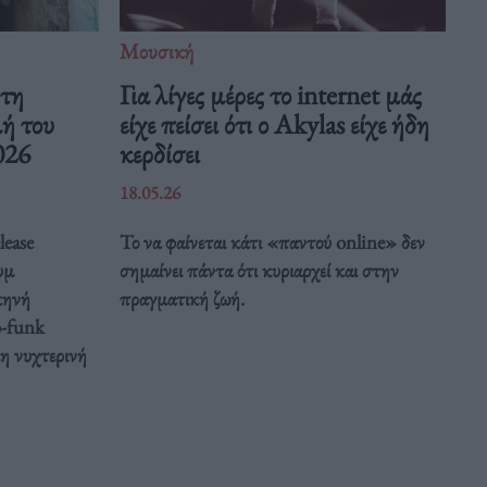
Μουσική
 τη
Για λίγες μέρες το internet μάς
μή του
είχε πείσει ότι ο Akylas είχε ήδη
026
κερδίσει
18.05.26
lease
Το να φαίνεται κάτι «παντού online» δεν
υμ
σημαίνει πάντα ότι κυριαρχεί και στην
κηνή
πραγματική ζωή.
o-funk
κη νυχτερινή