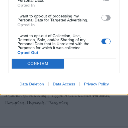
Personal Data.
Εικονογράφηση: @vaehana
Opted In
I want to opt-out of processing my
Personal Data for Targeted Advertising.
Η απόλυτη ταχύτητα της περιβαλλοντικής
Opted In
αλλαγής σήμερα είναι παρόμοια με αυτή που
I want to opt-out of Collection, Use,
προκαλεσε ο αστεροειδής που εξαφάνισε τους
Retention, Sale, and/or Sharing of my
Personal Data that Is Unrelated with the
δεινόσαυρους.
Purposes for which it was collected.
Opted Out
CONFIRM
Διαβάστε περισσότερα
→
Data Deletion
Data Access
Privacy Policy
Δημοσιεύθηκε σε
Κόσμος
|
Tagged
Ακραία Καιρικά Φαινόμενα
,
Πλημμύρες
,
Πυρκαγιές
,
Τέλος
,
φύση