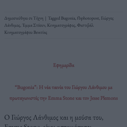
Δημοσιεύθηκε σε
Τέχνη
|
Tagged
Bugonia
,
fbphotopost
,
Γιώργος
Λάνθιμος
,
Έμμα Στόουν
,
Κινηματογράφος
,
Φεστιβάλ
Κινηματογράφου Βενετίας
Εφημερίδα
“Bugonia”: Η νέα ταινία του Γιώργου Λάνθιμου με
πρωταγωνιστές την Emma Stone και τον Jesse Plemons
Ο Γιώργος Λάνθιμος και η μούσα του,
Emma Stone, είναι ασταμάτητοι.