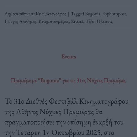
Δημοσιεύθηκε σε
Κινηματογράφος
|
Tagged
Bugonia
,
fbphotopost
,
Γιώργος Λάνθιμος
,
Κινηματογράφος
,
Σινεμά
,
Τζέσι Πλέμονς
Events
Πρεμιέρα με “Bugonia” για τις 31ες Νύχτες Πρεμιέρας
Το 31ο Διεθνές Φεστιβάλ Κινηματογράφου
της Αθήνας Νύχτες Πρεμιέρας θα
πραγματοποιήσει την επίσημη έναρξή του
την Τετάρτη 1η Οκτωβρίου 2025, στο