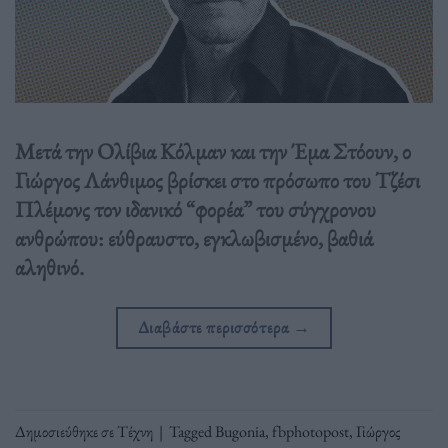
Μετά την Ολίβια Κόλμαν και την Έμα Στόουν, ο
Γιώργος Λάνθιμος βρίσκει στο πρόσωπο του Τζέσι
Πλέμονς τον ιδανικό “φορέα” του σύγχρονου
ανθρώπου: εύθραυστο, εγκλωβισμένο, βαθιά
αληθινό.
Διαβάστε περισσότερα
→
Δημοσιεύθηκε σε
Τέχνη
|
Tagged
Bugonia
,
fbphotopost
,
Γιώργος