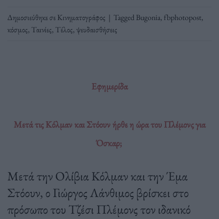
Δημοσιεύθηκε σε
Κινηματογράφος
|
Tagged
Bugonia
,
fbphotopost
,
κόσμος
,
Ταινίες
,
Τέλος
,
ψευδαισθήσεις
Εφημερίδα
Μετά τις Κόλμαν και Στόουν ήρθε η ώρα του Πλέμονς για
Όσκαρ;
Μετά την Ολίβια Κόλμαν και την Έμα
Στόουν, ο Γιώργος Λάνθιμος βρίσκει στο
πρόσωπο του Τζέσι Πλέμονς τον ιδανικό