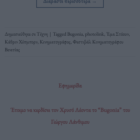
Διαβάστε περισσότερα
→
Δημοσιεύθηκε σε
Τέχνη
|
Tagged
Bugonia
,
photolink
,
Έμα Στόουν
,
Κάθριν Χέπμπορν
,
Κινηματογράφος
,
Φεστιβάλ Κινηματογράφου
Βενετίας
Εφημερίδα
Έτοιμο να κερδίσει τον Χρυσό Λέοντα το “Bugonia” του
Γιώργου Λάνθιμου