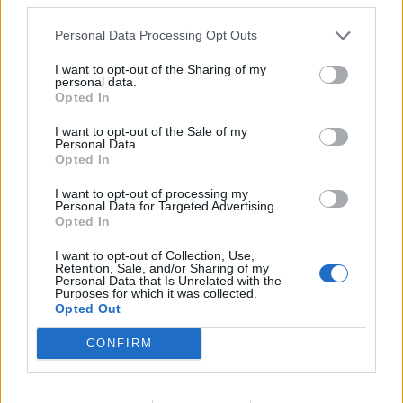
Personal Data Processing Opt Outs
Διαβάστε περισσότερα
→
I want to opt-out of the Sharing of my
personal data.
Opted In
I want to opt-out of the Sale of my
Δημοσιεύθηκε σε
Events
|
Tagged
31ες Νύχτες Πρεμιέρας
,
Bugonia
,
Personal Data.
Opted In
photolink
,
Γιώργος Λάνθιμος
,
Κινηματογράφος
,
Όσκαρ
,
Σινεμά
I want to opt-out of processing my
Personal Data for Targeted Advertising.
Opted In
I want to opt-out of Collection, Use,
Εφημερίδα
Retention, Sale, and/or Sharing of my
Personal Data that Is Unrelated with the
Purposes for which it was collected.
Opted Out
Η Έμα Στόουν γίνεται η σύγχρονη Καθρίν Χέπμπορν και το
CONFIRM
“Bugonia” το αποδεικνύει