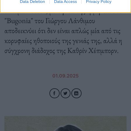
Data Deletion
Data Access
Privacy Policy
Η Έμα Στόουν, με τη νέα της ερμηνεία στο
"Bugonia" του Γιώργου Λάνθιμου
αποδεικνύει ότι δεν είναι απλώς μία από τις
κορυφαίες ηθοποιούς της γενιάς της, αλλά η
σύγχρονη διάδοχος της Καθρίν Χέπμπορν.
01.09.2025