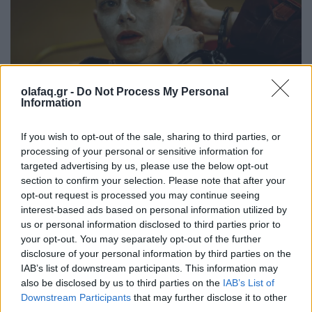
olafaq.gr -
Do Not Process My Personal
Information
If you wish to opt-out of the sale, sharing to third parties, or
Bugonia (2025)
processing of your personal or sensitive information for
targeted advertising by us, please use the below opt-out
section to confirm your selection. Please note that after your
Το 31ο Διεθνές Φεστιβάλ Κινηματογράφου της
opt-out request is processed you may continue seeing
Αθήνας Νύχτες Πρεμιέρας θα πραγματοποιήσει
interest-based ads based on personal information utilized by
την επίσημη έναρξή του την Τετάρτη 1η Οκτωβρίου
us or personal information disclosed to third parties prior to
your opt-out. You may separately opt-out of the further
2025, στο ΜΕΓΑΡΟ ΜΟΥΣΙΚΗΣ ΑΘΗΝΩΝ,
disclosure of your personal information by third parties on the
με την πανελλήνια πρώτη προβολή της
IAB’s list of downstream participants. This information may
also be disclosed by us to third parties on the
IAB’s List of
φαντασμαγορικής ΒΟΥΓΟΝΙΑΣ, του
Downstream Participants
that may further disclose it to other
Γιώργου Λάνθιμου.
third parties.