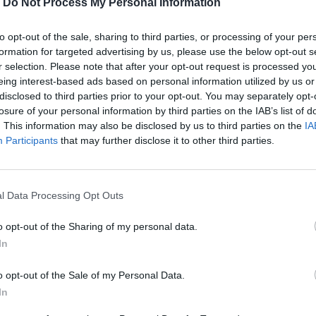
-
Do Not Process My Personal Information
to opt-out of the sale, sharing to third parties, or processing of your per
formation for targeted advertising by us, please use the below opt-out s
r selection. Please note that after your opt-out request is processed y
eing interest-based ads based on personal information utilized by us or
disclosed to third parties prior to your opt-out. You may separately opt-
losure of your personal information by third parties on the IAB’s list of
. This information may also be disclosed by us to third parties on the
IA
Participants
that may further disclose it to other third parties.
l Data Processing Opt Outs
τα σχολεία τους και τον περιβάλλοντα
o opt-out of the Sharing of my personal data.
In
o opt-out of the Sale of my Personal Data.
περισσότερα
→
In