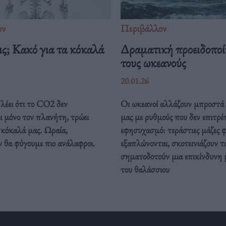
ον
Περιβάλλον
ς; Κακό για τα κόκαλά
Δραματική προειδοποί
τους ωκεανούς
20.01.26
λέει ότι το CO2 δεν
Οι ωκεανοί αλλάζουν μπροστά 
ι μόνο τον πλανήτη, τρώει
μας με ρυθμούς που δεν επιτρέ
 κόκαλά μας. Ωραία,
εφησυχασμό: τεράστιες μάζες 
 θα φύγουμε πιο ανάλαφροι.
εξαπλώνονται, σκοτεινιάζουν τ
σηματοδοτούν μια επικίνδυνη
του θαλάσσιου