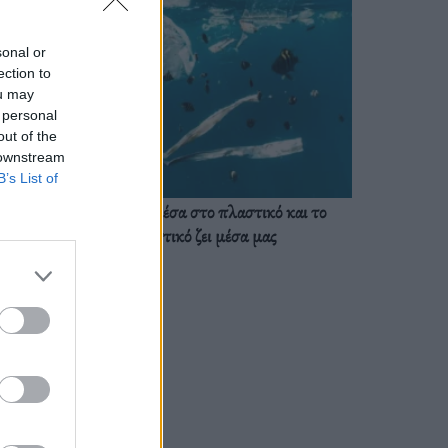
sonal or
ection to
ou may
 personal
out of the
 downstream
B’s List of
Ζούμε ήδη μέσα στο πλαστικό και το
πλαστικό ζει μέσα μας