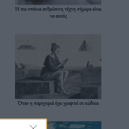
Η πιο σπάνια ανθρώπινη τέχνη σήμερα είναι
να ακούς
Όταν η παρηγοριά έχει γραφτεί σε κώδικα