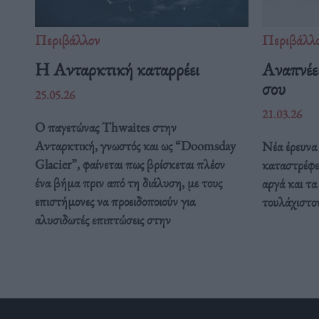
Περιβάλλον
Περιβάλλ
Η Ανταρκτική καταρρέει
Αναπνέει
σου
25.05.26
21.03.26
Ο παγετώνας Thwaites στην
Ανταρκτική, γνωστός και ως “Doomsday
Νέα έρευνα 
Glacier”, φαίνεται πως βρίσκεται πλέον
καταστρέφε
ένα βήμα πριν από τη διάλυση, με τους
αργά και τα
επιστήμονες να προειδοποιούν για
τουλάχιστον
αλυσιδωτές επιπτώσεις στην