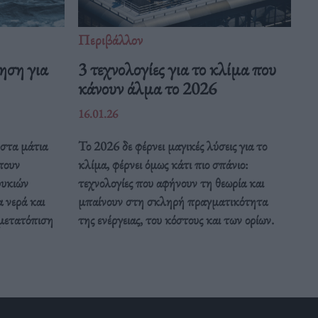
Περιβάλλον
ηση για
3 τεχνολογίες για το κλίμα που
κάνουν άλμα το 2026
16.01.26
στα μάτια
Το 2026 δε φέρνει μαγικές λύσεις για το
πουν
κλίμα, φέρνει όμως κάτι πιο σπάνιο:
φυκιών
τεχνολογίες που αφήνουν τη θεωρία και
α νερά και
μπαίνουν στη σκληρή πραγματικότητα
 μετατόπιση
της ενέργειας, του κόστους και των ορίων.