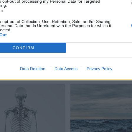
to opt-out of processing my Personal Data for Targeted
ing.
In
o opt-out of Collection, Use, Retention, Sale, and/or Sharing
άλλον
,
Τέλενδος
ersonal Data that Is Unrelated with the Purposes for which it
lected.
Out
CONFIRM
Δείτε επίσης
Data Deletion
Data Access
Privacy Policy