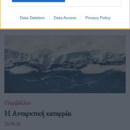
Δείτε επίσης
Data Deletion
Data Access
Privacy Policy
Περιβάλλον
Η Ανταρκτική καταρρέει
25.05.26