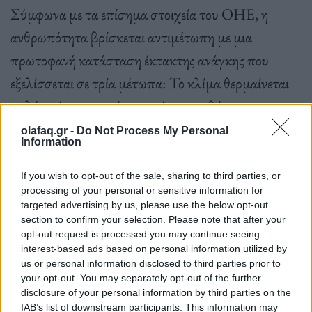
Σύμφωνα με τα επίσημα στοιχεία του ΟΗΕ, η
ανθρωπότητα βρίσκεται αντιμέτωπη με μια
πρωτοφανή κατάσταση έκτακτης ανάγκης που
εξελίσσεται σε τρία μέτωπα: Το κλίμα θερμαίνεται
πολύ γρήγορα χωρίς να αφήνει περιθώρια να
προσαρμοστούν αποτελεσματικά οι άνθρωποι και η
olafaq.gr -
Do Not Process My Personal
Information
φύση. Η απώλεια της βιοποικιλότητας, σε
συνδυασμό με άλλες πιέσεις, έχουν οδηγήσει
If you wish to opt-out of the sale, sharing to third parties, or
processing of your personal or sensitive information for
περίπου ένα εκατομμύριο είδη αντιμέτωπα με τον
targeted advertising by us, please use the below opt-out
κίνδυνο της εξαφάνισης, ενώ η ρύπανση συνεχίζει να
section to confirm your selection. Please note that after your
opt-out request is processed you may continue seeing
δηλητηριάζει τον αέρα, τη γη και το νερό μας.
interest-based ads based on personal information utilized by
us or personal information disclosed to third parties prior to
your opt-out. You may separately opt-out of the further
disclosure of your personal information by third parties on the
ΠΗΓΗ: ΑΠΕ-ΜΠΕ
IAB’s list of downstream participants. This information may