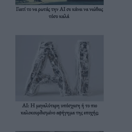
Γιατί το να ρωτάς την AI σε κάνει να νιώθεις
τόσο καλά
AI: Η μεγαλύτερη υπόσχεση ή το πιο
καλοκουρδισμένο αφήγημα της εποχής;