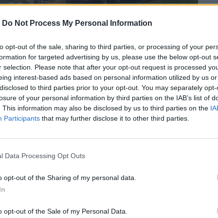
-
Do Not Process My Personal Information
to opt-out of the sale, sharing to third parties, or processing of your per
formation for targeted advertising by us, please use the below opt-out s
r selection. Please note that after your opt-out request is processed y
eing interest-based ads based on personal information utilized by us or
disclosed to third parties prior to your opt-out. You may separately opt-
losure of your personal information by third parties on the IAB’s list of
. This information may also be disclosed by us to third parties on the
IA
Participants
that may further disclose it to other third parties.
l Data Processing Opt Outs
ο Βασίλειο αναγνώρισε το τατουάζ στα
nterpol
o opt-out of the Sharing of my personal data.
In
περισσότερα
→
o opt-out of the Sale of my Personal Data.