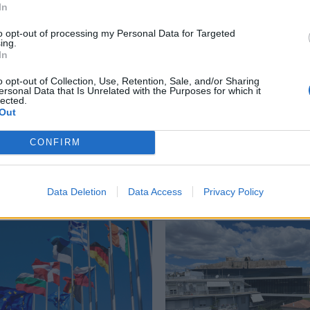
In
to opt-out of processing my Personal Data for Targeted
ing.
In
λοφονία
,
τατουάζ- λουλούδι
,
ταυτοποίηση
o opt-out of Collection, Use, Retention, Sale, and/or Sharing
ersonal Data that Is Unrelated with the Purposes for which it
lected.
Out
CONFIRM
Δείτε επίσης
Data Deletion
Data Access
Privacy Policy