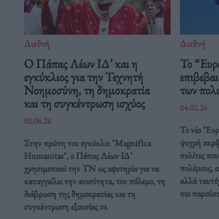
Διεθνή
Διεθνή
Ο Πάπας Λέων ΙΔ’ και η
Το “Ευρ
εγκύκλιος για την Τεχνητή
επιβεβαι
Νοημοσύνη, τη δημοκρατία
των πολ
και τη συγκέντρωση ισχύος
04.02.26
02.06.26
Το νέο "Ευ
ψυχρή ακρί
Στην πρώτη του εγκύκλιο "Magnifica
πολίτες που
Humanitas", ο Πάπας Λέων ΙΔ’
πολέμους, α
χρησιμοποιεί την ΤΝ ως αφετηρία για να
αλλά ταυτόχ
καταγγείλει την ανισότητα, τον πόλεμο, τη
πιο παρούσ
διάβρωση της δημοκρατίας και τη
συγκέντρωση εξουσίας σε