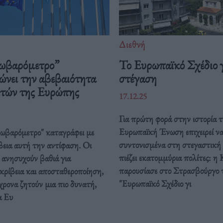
Διεθνή
ωβαρόμετρο”
Το Ευρωπαϊκό Σχέδιο γ
ώνει την αβεβαιότητα
στέγαση
ιτών της Ευρώπης
17.12.25
Για πρώτη φορά στην ιστορία τ
Ευρωπαϊκή Ένωση επιχειρεί ν
ρωβαρόμετρο" καταγράφει με
συντονισμένα στη στεγαστική
βεια αυτή την αντίφαση. Oι
πιέζει εκατομμύρια πολίτες: η 
 ανησυχούν βαθιά για
παρουσίασε στο Στρασβούργο 
κρίβεια και αποσταθεροποίηση,
"Ευρωπαϊκό Σχέδιο γι
ρονα ζητούν μια πιο δυνατή,
α Ευ