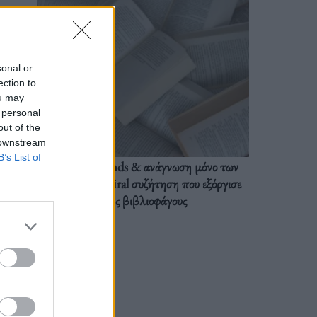
sonal or
ection to
ou may
 personal
out of the
 downstream
B’s List of
BookTok trends & ανάγνωση μόνο των
διαλόγων: Η viral συζήτηση που εξόργισε
τους βιβλιοφάγους