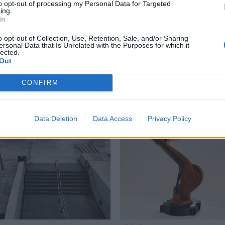
to opt-out of processing my Personal Data for Targeted
ing.
Τάσος Βουγιατζής
In
o opt-out of Collection, Use, Retention, Sale, and/or Sharing
ersonal Data that Is Unrelated with the Purposes for which it
lected.
Out
Δείτε επίσης
CONFIRM
Data Deletion
Data Access
Privacy Policy