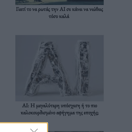
Γιατί το να ρωτάς την AI σε κάνει να νιώθεις
τόσο καλά
AI: Η μεγαλύτερη υπόσχεση ή το πιο
καλοκουρδισμένο αφήγημα της εποχής;