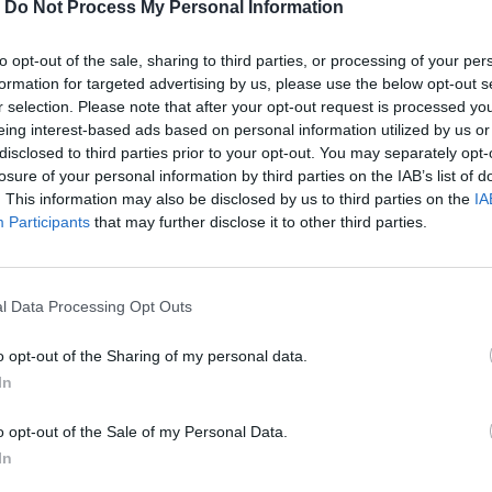
-
Do Not Process My Personal Information
to opt-out of the sale, sharing to third parties, or processing of your per
formation for targeted advertising by us, please use the below opt-out s
r selection. Please note that after your opt-out request is processed y
eing interest-based ads based on personal information utilized by us or
disclosed to third parties prior to your opt-out. You may separately opt-
losure of your personal information by third parties on the IAB’s list of
. This information may also be disclosed by us to third parties on the
IA
Participants
that may further disclose it to other third parties.
αγούδια που έχουν τραγουδήσει η Ελένη
Παπαδόπουλος, η Ελένη Πέτα και άλλοι.
l Data Processing Opt Outs
o opt-out of the Sharing of my personal data.
In
περισσότερα
→
o opt-out of the Sale of my Personal Data.
In