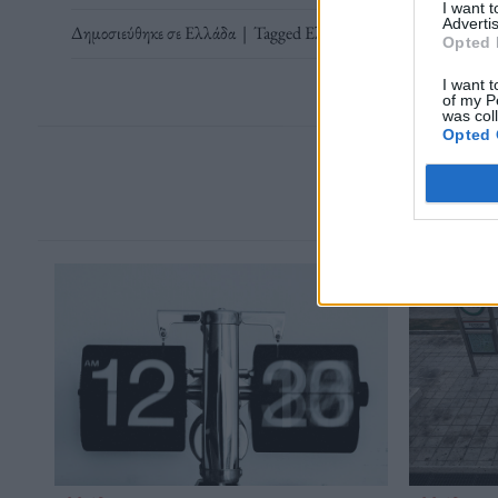
I want 
Advertis
Δημοσιεύθηκε σε
Ελλάδα
|
Tagged
Ελληνικό Τραγούδι
,
θάνατος
,
Opted 
I want t
of my P
was col
Opted 