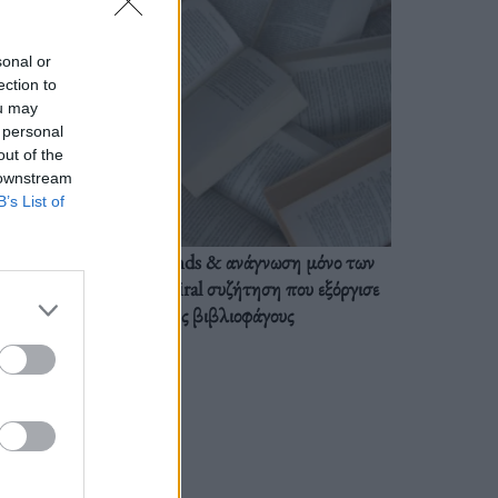
sonal or
ection to
ou may
 personal
out of the
 downstream
B’s List of
BookTok trends & ανάγνωση μόνο των
διαλόγων: Η viral συζήτηση που εξόργισε
τους βιβλιοφάγους