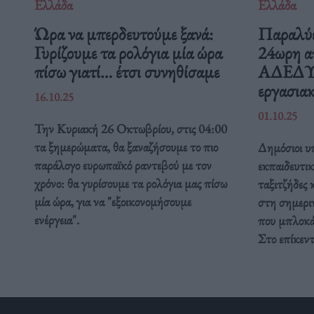
Ελλάδα
Ελλάδα
Ώρα να μπερδευτούμε ξανά:
Παραλύε
Γυρίζουμε τα ρολόγια μία ώρα
24ωρη α
πίσω γιατί… έτσι συνηθίσαμε
ΑΔΕΔΥ ε
εργασιακ
16.10.25
01.10.25
Την Κυριακή 26 Οκτωβρίου, στις 04:00
τα ξημερώματα, θα ξαναζήσουμε το πιο
Δημόσιοι υπ
παράλογο ευρωπαϊκό ραντεβού με τον
εκπαιδευτικ
χρόνο: θα γυρίσουμε τα ρολόγια μας πίσω
ταξιτζήδες 
μία ώρα, για να "εξοικονομήσουμε
στη σημερι
ενέργεια".
που μπλοκάρ
Στο επίκεν