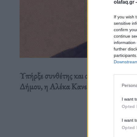
olafaq.gr 
If you wish 
sensitive in
confirm you
continue se
information 
further disc
participants
Downstream 
Υπήρξε συνθέτης και στιχουργός σε τρ
Δήμου, η Αλέκα Κανελλίδου, ο Λάκης 
Persona
I want t
Opted 
Διαβάστε 
I want t
Opted 