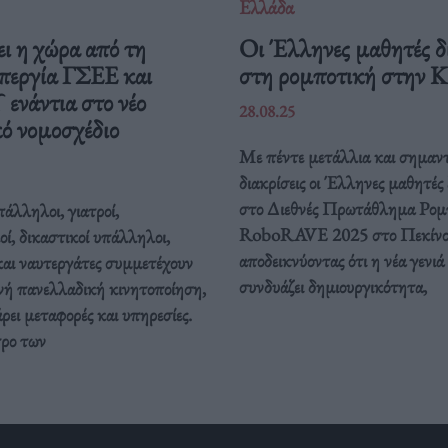
Ελλάδα
ι η χώρα από τη
Οι Έλληνες μαθητές δ
περγία ΓΣΕΕ και
στη ρομποτική στην 
νάντια στο νέο
28.08.25
ό νομοσχέδιο
Με πέντε μετάλλια και σημαντ
διακρίσεις οι Έλληνες μαθητές
στο Διεθνές Πρωτάθλημα Ρομ
άλληλοι, γιατροί,
RoboRAVE 2025 στο Πεκίνο
οί, δικαστικοί υπάλληλοι,
αποδεικνύοντας ότι η νέα γενιά
και ναυτεργάτες συμμετέχουν
συνδυάζει δημιουργικότητα,
νή πανελλαδική κινητοποίηση,
ει μεταφορές και υπηρεσίες.
τρο των