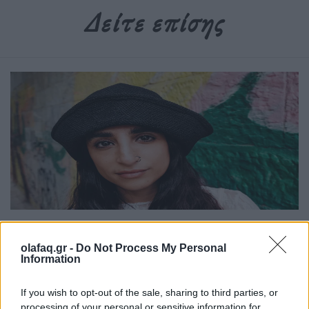
Δείτε επίσης
Common People
olafaq.gr -
Do Not Process My Personal
Αλίκη Ανδρειωμένου, Ηθοποιός
Information
07.05.26
If you wish to opt-out of the sale, sharing to third parties, or
processing of your personal or sensitive information for