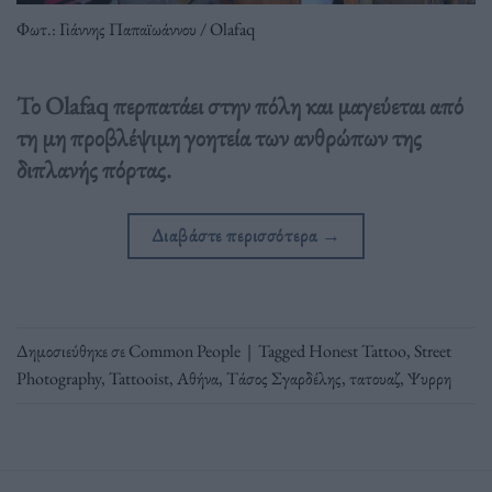
Φωτ.: Γιάννης Παπαϊωάννου / Olafaq
Το Olafaq περπατάει στην πόλη και μαγεύεται από
τη μη προβλέψιμη γοητεία των ανθρώπων της
διπλανής πόρτας.
Διαβάστε περισσότερα
→
Δημοσιεύθηκε σε
Common People
|
Tagged
Honest Tattoo
,
Street
Photography
,
Tattooist
,
Αθήνα
,
Τάσος Σγαρδέλης
,
τατουαζ
,
Ψυρρη