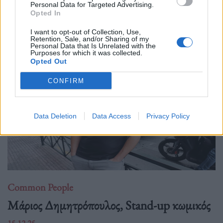
Personal Data for Targeted Advertising.
Το Olafaq περπατά στους δρόμους της Αθήνας και
Opted In
ανακαλύπτει τη μαγεία που κρύβεται στις καθημερινές
I want to opt-out of Collection, Use,
ιστορίες των απλών ανθρώπων.
Retention, Sale, and/or Sharing of my
Personal Data that Is Unrelated with the
Purposes for which it was collected.
Opted Out
CONFIRM
Data Deletion
Data Access
Privacy Policy
Common People
Mάριος Δημητρόπουλος, Stand-up κωμικός
15.12.25