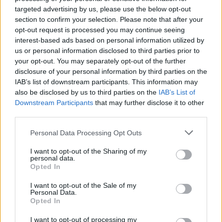
Το Olafaq περπατά στους δρόμους της Αθήνας και
targeted advertising by us, please use the below opt-out
ανακαλύπτει τη μαγεία που κρύβεται στις καθημερινές
section to confirm your selection. Please note that after your
ιστορίες των απλών ανθρώπων.
opt-out request is processed you may continue seeing
interest-based ads based on personal information utilized by
us or personal information disclosed to third parties prior to
your opt-out. You may separately opt-out of the further
disclosure of your personal information by third parties on the
IAB’s list of downstream participants. This information may
also be disclosed by us to third parties on the
IAB’s List of
Downstream Participants
that may further disclose it to other
third parties.
Personal Data Processing Opt Outs
I want to opt-out of the Sharing of my
personal data.
Opted In
Common People
I want to opt-out of the Sale of my
Ευθύμης Κάλφας, Ραδιοφωνικός παραγωγός
Personal Data.
Opted In
22.12.25
I want to opt-out of processing my