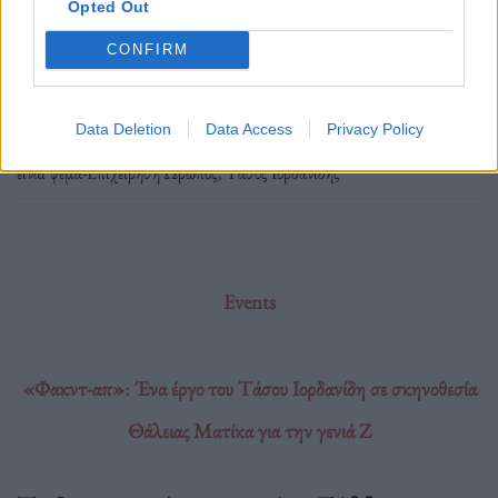
Opted Out
Διαβάστε περισσότερα
→
CONFIRM
Data Deletion
Data Access
Privacy Policy
Δημοσιεύθηκε σε
Θέατρο
|
Tagged
Θέατρο Νους Κυψέλη
,
Πες μου ότι
είναι ψέμα-Επιχείρηση Ωρωπός
,
Τάσος Ιορδανίδης
Events
«Φακντ-απ»: Ένα έργο του Τάσου Ιορδανίδη σε σκηνοθεσία
Θάλειας Ματίκα για την γενιά Ζ