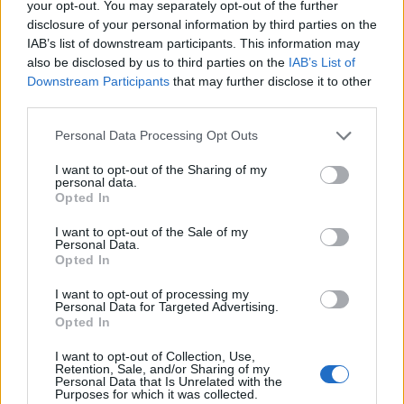
your opt-out. You may separately opt-out of the further
disclosure of your personal information by third parties on the
IAB’s list of downstream participants. This information may
also be disclosed by us to third parties on the
IAB’s List of
Downstream Participants
that may further disclose it to other
third parties.
Personal Data Processing Opt Outs
I want to opt-out of the Sharing of my
personal data.
Opted In
I want to opt-out of the Sale of my
Personal Data.
Opted In
«Πες μου ότι είναι ψέμα-Επιχείρηση Ωρωπός» με
I want to opt-out of processing my
Personal Data for Targeted Advertising.
dream team ηθοποιών και ευφυείς ακροβασίες
Opted In
ανάμεσα στο να γελάμε και να σκεφτόμαστε. Αυτό
I want to opt-out of Collection, Use,
θα πει καλή κωμωδία!
Retention, Sale, and/or Sharing of my
Personal Data that Is Unrelated with the
Purposes for which it was collected.