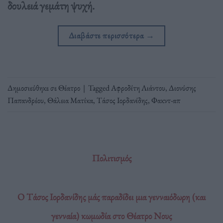
δουλειά γεμάτη ψυχή.
Διαβάστε περισσότερα
→
Δημοσιεύθηκε σε
Θέατρο
|
Tagged
Αφροδίτη Λιάντου
,
Διονύσης
Παπανδρέου
,
Θάλεια Ματίκα
,
Τάσος Ιορδανίδης
,
Φακντ-απ
Πολιτισμός
Ο Τάσος Ιορδανίδης μάς παραδίδει μια γενναιόδωρη (και
γενναία) κωμωδία στο Θέατρο Νους