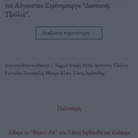
του Αύγουστου Στρίντμπεργκ “Δεσποινίς
Τζούλια”.
Διαβάστε περισσότερα
→
Δημοσιεύθηκε σε
Θέατρο
|
Tagged
Άνοιξη 2024
,
Δεσποινίς Τζούλια
,
Ευσταθία Τσαπαρέλη
,
Θέατρο Άλφα
,
Τάσος Ιορδανίδης
Πολιτισμός
Είδαμε το “Φακντ Απ” του Τάσου Ιορδανίδη και κλάψαμε