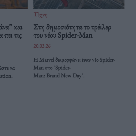
Τέχνη
άνα” και
Στη δημοσιότητα το τρέιλερ
 πει τις
του νέου Spider-Man
20.03.26
Η Marvel διαμορφώνει έναν νέο Spider-
Man στο "Spider-
ώστε να
Man: Brand New Day".
ation.