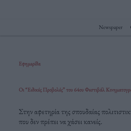
Μετάβαση
στο
περιεχόμενο
Newspaper
Εφημερίδα
Oι “Eιδικές Προβολές” του 64ου Φεστιβάλ Κινηματογρά
Στην αφετηρία της σπουδαίας πολιτιστική
που δεν πρέπει να χάσει κανείς.