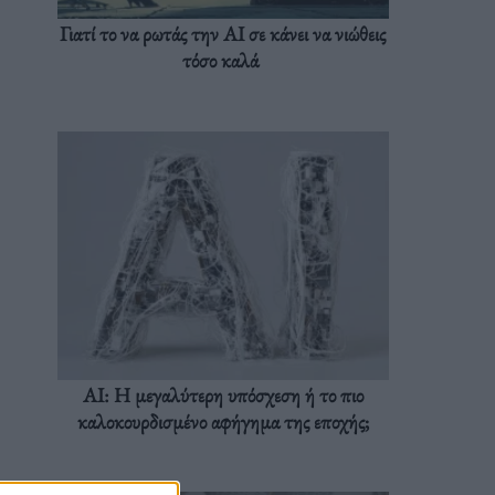
Γιατί το να ρωτάς την AI σε κάνει να νιώθεις
τόσο καλά
AI: Η μεγαλύτερη υπόσχεση ή το πιο
καλοκουρδισμένο αφήγημα της εποχής;