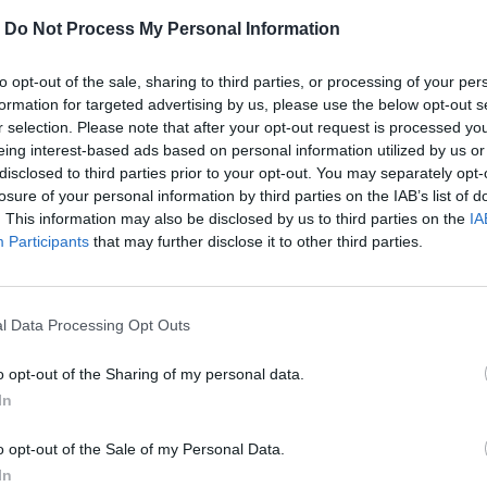
-
Do Not Process My Personal Information
to opt-out of the sale, sharing to third parties, or processing of your per
formation for targeted advertising by us, please use the below opt-out s
r selection. Please note that after your opt-out request is processed y
eing interest-based ads based on personal information utilized by us or
disclosed to third parties prior to your opt-out. You may separately opt-
losure of your personal information by third parties on the IAB’s list of
. This information may also be disclosed by us to third parties on the
IA
Participants
that may further disclose it to other third parties.
ικής διοργάνωσης αναδεικνύουμε τις
l Data Processing Opt Outs
o opt-out of the Sharing of my personal data.
περισσότερα
→
In
o opt-out of the Sale of my Personal Data.
In