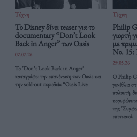
Τέχνη
Τέχνη
Το Disney δίνει teaser για το
Philip 
documentary “Don’t Look
γιορτή γ
Back in Anger” των Oasis
με πρεμ
Νο. 15:
07.07.26
29.05.26
Το "Don’t Look Back in Anger"
καταγράφει την επανένωση των Oasis και
Ο Philip Gl
την sold-out περιοδεία “Oasis Live
γενέθλια στ
πολυετή, δ
κορυφώνετα
της "Συμφω
επετειακά