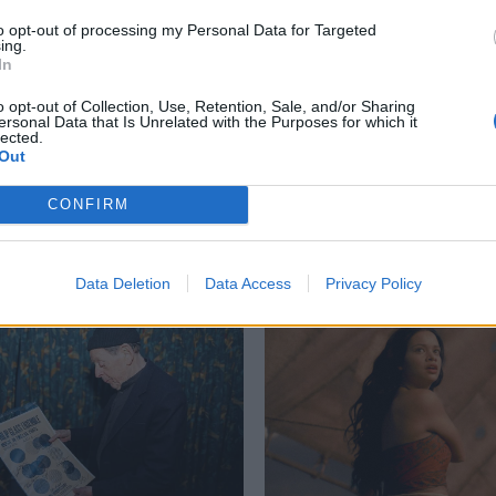
to opt-out of processing my Personal Data for Targeted
ing.
Ειδικές Προβολές Φεστιβάλ Θεσαλονίκης
,
ταινίες Φεστιβάλ
,
In
σσαλονίκης
o opt-out of Collection, Use, Retention, Sale, and/or Sharing
ersonal Data that Is Unrelated with the Purposes for which it
lected.
Out
CONFIRM
Δείτε επίσης
Data Deletion
Data Access
Privacy Policy