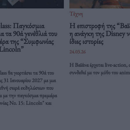
Τέχνη
Glass: Παγκόσμια
Η επιστροφή της “Βαϊ
ια τα 90ά γενέθλιά του
η ανάγκη της Disney να
ιέρα της “Συμφωνίας
ίδιες ιστορίες
 Lincoln”
24.03.26
Η Βαϊάνα έρχεται live-action, 
συνδεθεί με τον μύθο του anim
ass θα γιορτάσει τα 90ά του
ις 31 Ιανουαρίου 2027 με μια
ιεθνή σειρά εκδηλώσεων που
ι με την παγκόσμια πρεμιέρα
νίας Νο. 15: Lincoln" και