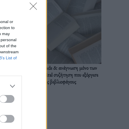
sonal or
ection to
ou may
 personal
out of the
 downstream
B’s List of
BookTok trends & ανάγνωση μόνο των
διαλόγων: Η viral συζήτηση που εξόργισε
τους βιβλιοφάγους