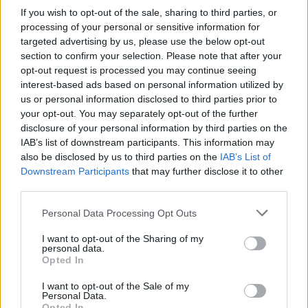
07.07.26
If you wish to opt-out of the sale, sharing to third parties, or
processing of your personal or sensitive information for
Το "Don’t Look Back in Anger" καταγράφει την επανένωση
targeted advertising by us, please use the below opt-out
section to confirm your selection. Please note that after your
των Oasis και την sold-out περιοδεία “Oasis Live
opt-out request is processed you may continue seeing
interest-based ads based on personal information utilized by
us or personal information disclosed to third parties prior to
your opt-out. You may separately opt-out of the further
disclosure of your personal information by third parties on the
IAB’s list of downstream participants. This information may
also be disclosed by us to third parties on the
IAB’s List of
Downstream Participants
that may further disclose it to other
third parties.
Personal Data Processing Opt Outs
I want to opt-out of the Sharing of my
personal data.
Opted In
Τέχνη
Philip Glass: Παγκόσμια γιορτή για τα 90ά
I want to opt-out of the Sale of my
Personal Data.
Opted In