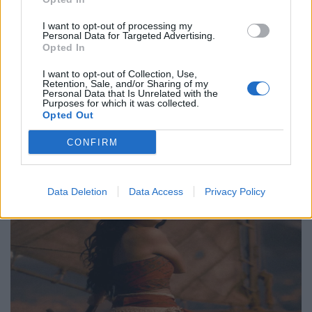
γενέθλιά του με πρεμιέρα της “Συμφωνίας
Νο. 15: Lincoln”
I want to opt-out of processing my
Personal Data for Targeted Advertising.
29.05.26
Opted In
Ο Philip Glass θα γιορτάσει τα 90ά του γενέθλια στις 31
I want to opt-out of Collection, Use,
Retention, Sale, and/or Sharing of my
Ιανουαρίου 2027 με μια πολυετή, διεθνή σειρά εκδηλώσεων
Personal Data that Is Unrelated with the
Purposes for which it was collected.
που κορυφώνεται με την παγκόσμια πρεμιέρα της "Συμφωνίας
Opted Out
Νο. 15: Lincoln" και επετειακά
CONFIRM
Data Deletion
Data Access
Privacy Policy