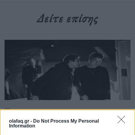
Δείτε επίσης
Τέχνη
Το Disney δίνει teaser για το documentary
olafaq.gr -
Do Not Process My Personal
Information
“Don’t Look Back in Anger” των Oasis