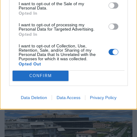
I want to opt-out of the Sale of my
Διεθνή
Personal Data.
Opted In
Το “Ευρωβαρόμετρο” επιβεβαιώνει την
αβεβαιότητα των πολιτών της Ευρώπης
I want to opt-out of processing my
Personal Data for Targeted Advertising.
Opted In
04.02.26
I want to opt-out of Collection, Use,
Retention, Sale, and/or Sharing of my
Το νέο "Ευρωβαρόμετρο" καταγράφει με ψυχρή ακρίβεια αυτή
Personal Data that Is Unrelated with the
Purposes for which it was collected.
την αντίφαση. Oι πολίτες που ανησυχούν βαθιά για πολέμους,
Opted Out
ακρίβεια και αποσταθεροποίηση, αλλά ταυτόχρονα ζητούν μια
πιο δυνατή, πιο παρούσα Ευ
CONFIRM
Data Deletion
Data Access
Privacy Policy