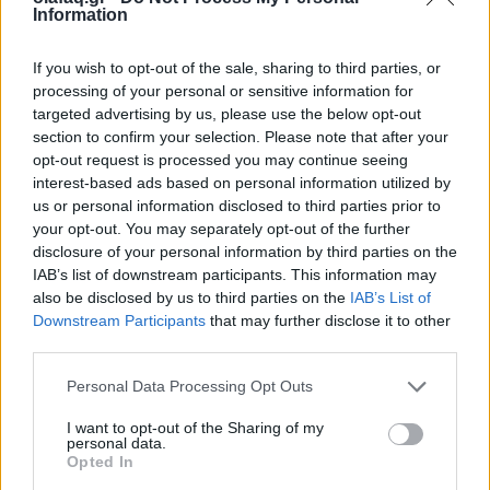
συγκέντρωση ισχύος
Information
02.06.26
If you wish to opt-out of the sale, sharing to third parties, or
processing of your personal or sensitive information for
Στην πρώτη του εγκύκλιο "Magnifica Humanitas", ο Πάπας
targeted advertising by us, please use the below opt-out
Λέων ΙΔ’ χρησιμοποιεί την ΤΝ ως αφετηρία για να
section to confirm your selection. Please note that after your
opt-out request is processed you may continue seeing
καταγγείλει την ανισότητα, τον πόλεμο, τη διάβρωση της
interest-based ads based on personal information utilized by
δημοκρατίας και τη συγκέντρωση εξουσίας σε
us or personal information disclosed to third parties prior to
your opt-out. You may separately opt-out of the further
disclosure of your personal information by third parties on the
IAB’s list of downstream participants. This information may
also be disclosed by us to third parties on the
IAB’s List of
Downstream Participants
that may further disclose it to other
third parties.
Personal Data Processing Opt Outs
I want to opt-out of the Sharing of my
personal data.
Opted In