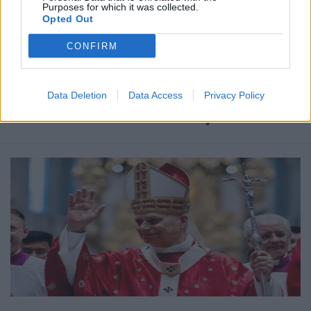
Purposes for which it was collected.
Δημοσιεύθηκε σε
Διεθνή
|
Tagged
Κατασκοπεία
,
Όπλα
,
συνωμοσία
Opted Out
CONFIRM
Δείτε επίσης
Data Deletion
Data Access
Privacy Policy