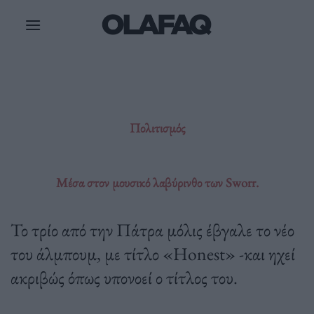
Μετάβαση
στο
περιεχόμενο
Πολιτισμός
Μέσα στον μουσικό λαβύρινθο των Sworr.
Το τρίο από την Πάτρα μόλις έβγαλε το νέο
του άλμπουμ, με τίτλο «Ηonest» -και ηχεί
ακριβώς όπως υπονοεί ο τίτλος του.