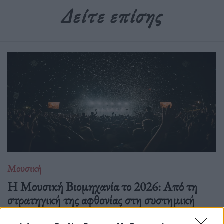
Δείτε επίσης
Μουσική
Η Μουσική Βιομηχανία το 2026: Από τη
στρατηγική της αφθονίας στη συστημική
εντροπία