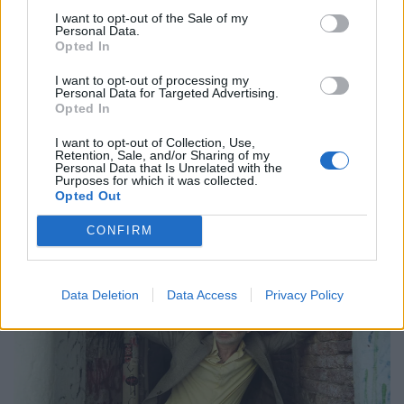
Η Anna von Hausswolff στο Release
I want to opt-out of the Sale of my
Personal Data.
Athens 2026 για μια λειτουργία σκοταδιού
Opted In
και ομορφιάς
I want to opt-out of processing my
Personal Data for Targeted Advertising.
21.05.26
Opted In
Με αφορμή την εμφάνισή της στο Release Athens 2026,
I want to opt-out of Collection, Use,
Retention, Sale, and/or Sharing of my
εξερευνούμε τον σκοτεινό και καθηλωτικό κόσμο της Anna
Personal Data that Is Unrelated with the
Purposes for which it was collected.
von Hausswolff, από το "Dead Magic" μέχρι το τελευταίο
Opted Out
της gothic art-pop σύμπαν.
CONFIRM
Data Deletion
Data Access
Privacy Policy