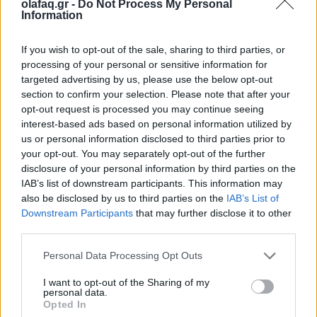
olafaq.gr -
Do Not Process My Personal
26.05.26
Information
Καθώς η μουσική αγορά του 2026 επιταχύνει με εκρηκτικές
If you wish to opt-out of the sale, sharing to third parties, or
κυκλοφορίες και AI uploads, όλο και περισσότερες εταιρείες
processing of your personal or sensitive information for
αντιμετωπίζουν υπερφόρτωση δεδομένων, αλλά, σύμφωνα με
targeted advertising by us, please use the below opt-out
section to confirm your selection. Please note that after your
τον Matt Jacoby, λύσεις υπάρχο
opt-out request is processed you may continue seeing
interest-based ads based on personal information utilized by
us or personal information disclosed to third parties prior to
your opt-out. You may separately opt-out of the further
disclosure of your personal information by third parties on the
IAB’s list of downstream participants. This information may
also be disclosed by us to third parties on the
IAB’s List of
Downstream Participants
that may further disclose it to other
third parties.
Personal Data Processing Opt Outs
I want to opt-out of the Sharing of my
personal data.
Opted In
Μουσική