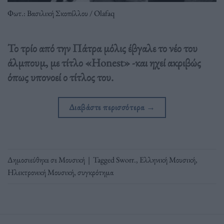
Φωτ.: Βασιλική Σκοπέλλου / Olafaq
Το τρίο από την Πάτρα μόλις έβγαλε το νέο του
άλμπουμ, με τίτλο «Ηonest» -και ηχεί ακριβώς
όπως υπονοεί ο τίτλος του.
Διαβάστε περισσότερα
→
Δημοσιεύθηκε σε
Μουσική
|
Tagged
Sworr.
,
Ελληνική Μουσική
,
Ηλεκτρονική Μουσική
,
συγκρότημα