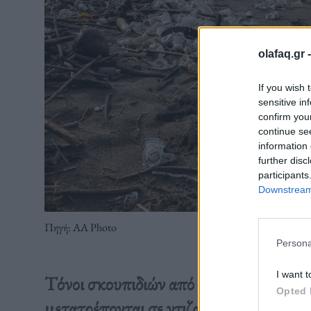
olafaq.gr 
If you wish 
sensitive in
confirm you
continue se
information 
further disc
participants
Downstream 
Πηγή: ΑΑ Photo
Persona
I want t
Τόνοι σκουπιδιών από τον “επίγειο πα
Opted 
μετατρέπονται σε ντιζαϊνάτες καρέκλες