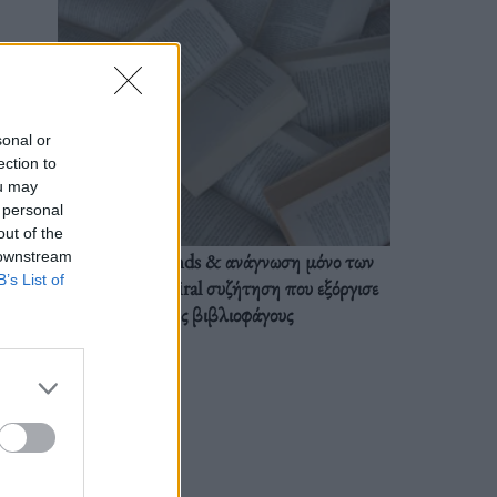
sonal or
ection to
ou may
 personal
out of the
 downstream
BookTok trends & ανάγνωση μόνο των
B’s List of
διαλόγων: Η viral συζήτηση που εξόργισε
τους βιβλιοφάγους