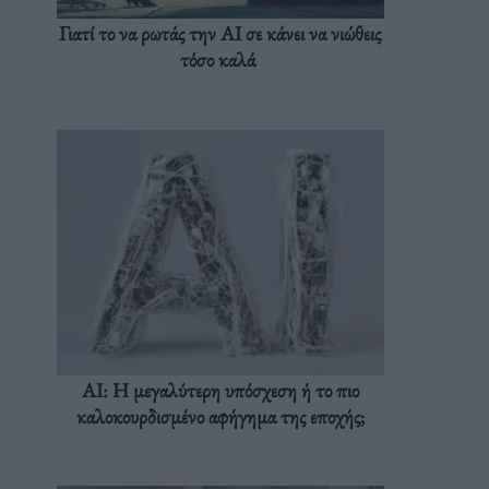
Γιατί το να ρωτάς την AI σε κάνει να νιώθεις
τόσο καλά
AI: Η μεγαλύτερη υπόσχεση ή το πιο
καλοκουρδισμένο αφήγημα της εποχής;