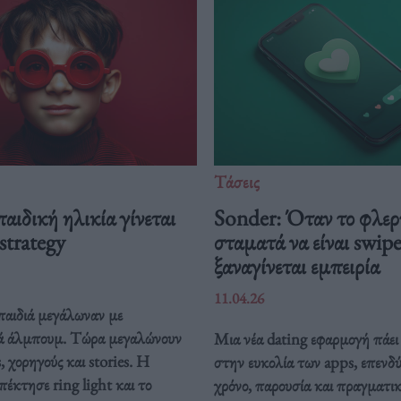
Τάσεις
αιδική ηλικία γίνεται
Sonder: Όταν το φλερ
strategy
σταματά να είναι swipe
ξαναγίνεται εμπειρία
11.04.26
παιδιά μεγάλωναν με
κά άλμπουμ. Τώρα μεγαλώνουν
Μια νέα dating εφαρμογή πάει
, χορηγούς και stories. Η
στην ευκολία των apps, επενδύ
έκτησε ring light και το
χρόνο, παρουσία και πραγματι