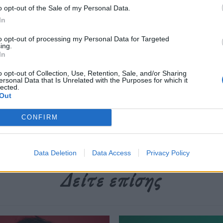
o opt-out of the Sale of my Personal Data.
των.
In
to opt-out of processing my Personal Data for Targeted
ing.
περισσότερα
→
In
o opt-out of Collection, Use, Retention, Sale, and/or Sharing
ersonal Data that Is Unrelated with the Purposes for which it
lected.
Out
Απορρίματα
,
έπιπλα πολυτελείας
,
Μπαλί
,
Σκουπίδια
CONFIRM
Data Deletion
Data Access
Privacy Policy
Δείτε επίσης