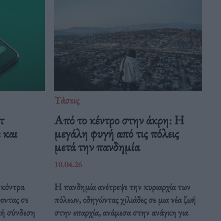
Τάσεις
τ
Από το κέντρο στην άκρη: H
 και
μεγάλη φυγή από τις πόλεις
μετά την πανδημία
10.04.26
 κόντρα
Η πανδημία ανέτρεψε την κυριαρχία των
οντας σε
πόλεων, οδηγώντας χιλιάδες σε μια νέα ζωή
κή σύνδεση
στην επαρχία, ανάμεσα στην ανάγκη για