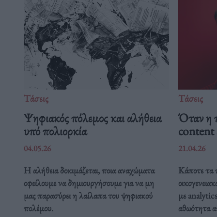
Τάσεις
Τάσεις
Ψηφιακός πόλεμος και αλήθεια
Όταν η π
υπό πολιορκία
content 
04.05.26
21.04.26
Η αλήθεια δοκιμάζεται, ποια αναχώματα
Κάποτε τα 
οφείλουμε να δημιουργήσουμε για να μη
οικογενεια
μας παρασύρει η λαίλαπα του ψηφιακού
με analytics
πολέμου.
αθωότητα απ