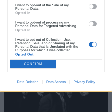
Πέντε μέρες γεμάτες street food και μουσική
I want to opt-out of the Sale of my
Personal Data.
στη ΔΕΘ
Opted In
18.05.26
I want to opt-out of processing my
Personal Data for Targeted Advertising.
Opted In
Από hip hop live και disco DJs μέχρι γεύσεις που μοιάζουν να
βγήκαν από food market του Τόκιο ή καντίνα στις 3 το πρωί
I want to opt-out of Collection, Use,
Retention, Sale, and/or Sharing of my
στο Μεξικό, το Thessaloniki Street Food Festival επιστρέφει
Personal Data that Is Unrelated with the
Purposes for which it was collected.
τον Μάιο και η πόλη ε
Opted Out
CONFIRM
Data Deletion
Data Access
Privacy Policy