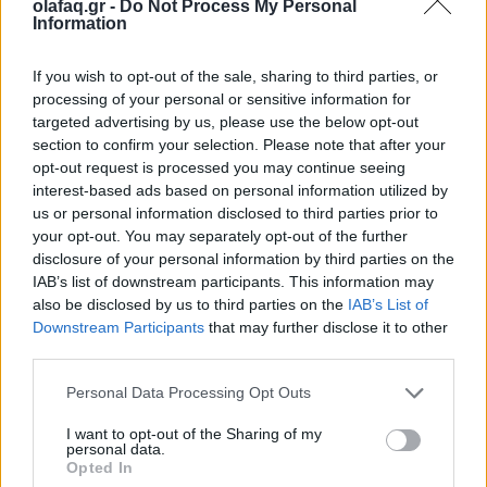
olafaq.gr -
Do Not Process My Personal
28.05.26
Information
Με αφετηρία τον Πειραιά του 1931 και πυξίδα το μέλλον, η
If you wish to opt-out of the sale, sharing to third parties, or
Παπαστράτος γιόρτασε τα 95 χρόνια της και παρουσίασε το
processing of your personal or sensitive information for
FutuReady Greece.
targeted advertising by us, please use the below opt-out
section to confirm your selection. Please note that after your
opt-out request is processed you may continue seeing
interest-based ads based on personal information utilized by
us or personal information disclosed to third parties prior to
your opt-out. You may separately opt-out of the further
disclosure of your personal information by third parties on the
IAB’s list of downstream participants. This information may
also be disclosed by us to third parties on the
IAB’s List of
Downstream Participants
that may further disclose it to other
third parties.
Personal Data Processing Opt Outs
I want to opt-out of the Sharing of my
Events
personal data.
Opted In
Thessaloniki Street Food Festival 2026: