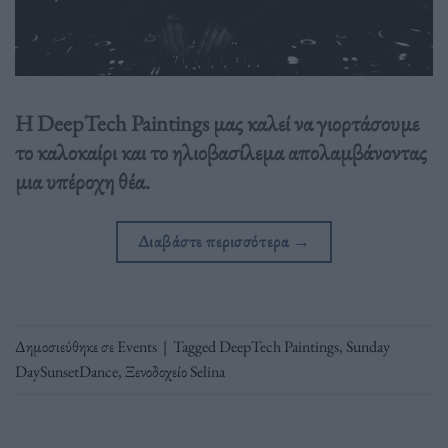
Η DeepTech Paintings μας καλεί να γιορτάσουμε
το καλοκαίρι και το ηλιοβασίλεμα απολαμβάνοντας
μια υπέροχη θέα.
Διαβάστε περισσότερα
→
Δημοσιεύθηκε σε
Events
|
Tagged
DeepTech Paintings
,
Sunday
DaySunsetDance
,
Ξενοδοχείο Selina