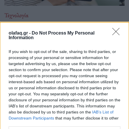
Τεχνολογία
Νέα εφαρμογή AI-συνοδός του Facebook για
δημιουργούς περιεχομένου
olafaq.gr -
Do Not Process My Personal
Information
06.07.26
If you wish to opt-out of the sale, sharing to third parties, or
Το Facebook επανασχεδιάζει το Creator Studio ως αυτόνομη
processing of your personal or sensitive information for
εφαρμογή με AI βοηθό: εξατομικευμένες.
targeted advertising by us, please use the below opt-out
section to confirm your selection. Please note that after your
opt-out request is processed you may continue seeing
interest-based ads based on personal information utilized by
us or personal information disclosed to third parties prior to
your opt-out. You may separately opt-out of the further
disclosure of your personal information by third parties on the
IAB’s list of downstream participants. This information may
also be disclosed by us to third parties on the
IAB’s List of
Downstream Participants
that may further disclose it to other
third parties.