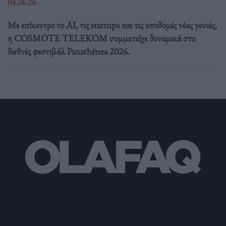
04.06.26
Με επίκεντρο το AI, τις startups και τις υποδομές νέας γενιάς,
η COSMOTE TELEKOM συμμετείχε δυναμικά στο
διεθνές φεστιβάλ Panathēnea 2026.