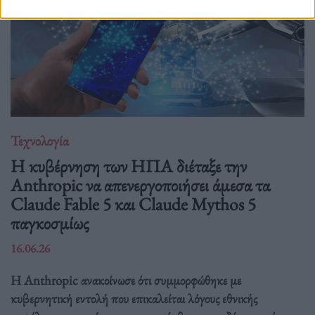
Τεχνολογία
Η κυβέρνηση των ΗΠΑ διέταξε την
Anthropic να απενεργοποιήσει άμεσα τα
Claude Fable 5 και Claude Mythos 5
παγκοσμίως
16.06.26
Η Anthropic ανακοίνωσε ότι συμμορφώθηκε με
κυβερνητική εντολή που επικαλείται λόγους εθνικής