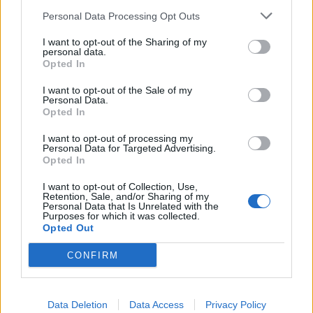
Personal Data Processing Opt Outs
I want to opt-out of the Sharing of my
Τεχνολογία
personal data.
Opted In
Ελληνική τεχνολογία διακρίνεται
παγκοσμίως: Το Brainfood Cloud κατακτά
I want to opt-out of the Sale of my
Personal Data.
το Global Impact Award στο World Startup
Opted In
Fest
I want to opt-out of processing my
Personal Data for Targeted Advertising.
30.06.26
Opted In
I want to opt-out of Collection, Use,
Επιλέχθηκε ανάμεσα σε χιλιάδες συμμετοχές ως μία από τις
Retention, Sale, and/or Sharing of my
μόλις πέντε startups παγκοσμίως που παρουσίασαν τη λύση
Personal Data that Is Unrelated with the
Purposes for which it was collected.
τους στην Κεντρική Σκηνή του We Make Future 2026, μίας
Opted Out
από τις μεγαλύτερες διεθνείς διο
CONFIRM
Data Deletion
Data Access
Privacy Policy