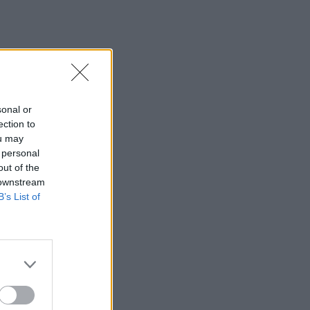
sonal or
ection to
ou may
 personal
out of the
 downstream
B’s List of