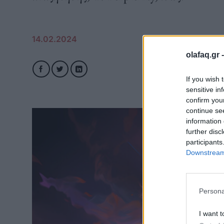
14.02.2024
olafaq.gr 
If you wish 
sensitive in
confirm you
continue se
information 
further disc
participants
Downstream 
Persona
I want t