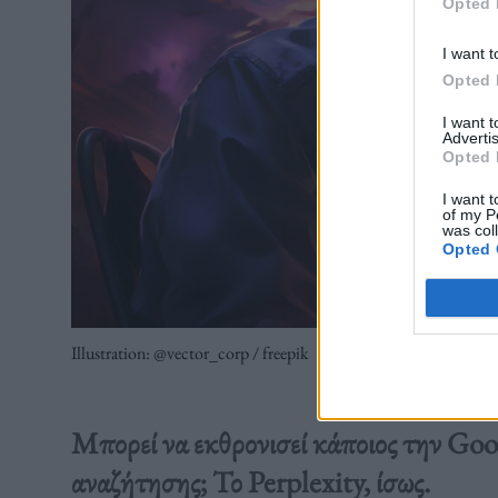
Opted 
I want t
Opted 
I want 
Advertis
Opted 
I want t
of my P
was col
Opted 
Illustration: @vector_corp / freepik
Μπορεί να εκθρονισεί κάποιος την Go
αναζήτησης; Το Perplexity, ίσως.