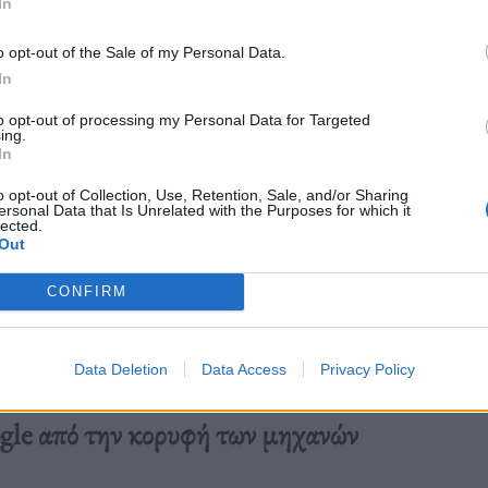
In
o opt-out of the Sale of my Personal Data.
In
to opt-out of processing my Personal Data for Targeted
ing.
In
o opt-out of Collection, Use, Retention, Sale, and/or Sharing
ersonal Data that Is Unrelated with the Purposes for which it
lected.
Out
CONFIRM
Data Deletion
Data Access
Privacy Policy
ogle από την κορυφή των μηχανών