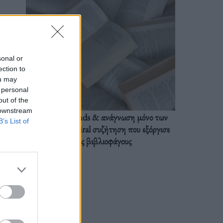
sonal or
ection to
ou may
 personal
out of the
 downstream
BookTok trends & ανάγνωση μόνο των
B’s List of
διαλόγων: Η viral συζήτηση που εξόργισε
τους βιβλιοφάγους