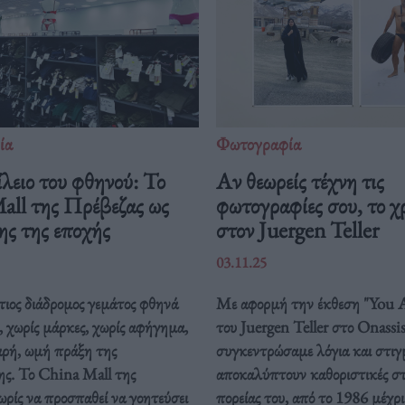
ία
Φωτογραφία
λειο του φθηνού: Το
Αν θεωρείς τέχνη τις
all της Πρέβεζας ως
φωτογραφίες σου, το 
ης της εποχής
στον Juergen Teller
03.11.25
ιος διάδρομος γεμάτος φθηνά
Με αφορμή την έκθεση "You A
, χωρίς μάρκες, χωρίς αφήγημα,
του Juergen Teller στο Onassi
αρή, ωμή πράξη της
συγκεντρώσαμε λόγια και στιγ
ς. Το China Mall της
αποκαλύπτουν καθοριστικές στ
ρίς να προσπαθεί να γοητεύσει
πορείας του, από το 1986 μέχρ