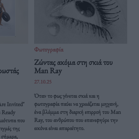
Φωτογραφία
Ζώντας ακόμα στη σκιά του
χρωστάς
Man Ray
27.10.25
Όταν το φως γίνεται σκιά και η
φωτογραφία παύει να χρειάζεται μηχανή,
re Invited"
ένα βλέμμα στη διαρκή επιρροή του Man
s Ready
Ray, του ανθρώπου που επανεφηύρε την
μιότυπα που
εικόνα είναι απαραίτητο.
ιγμές της
ι σήμερα,