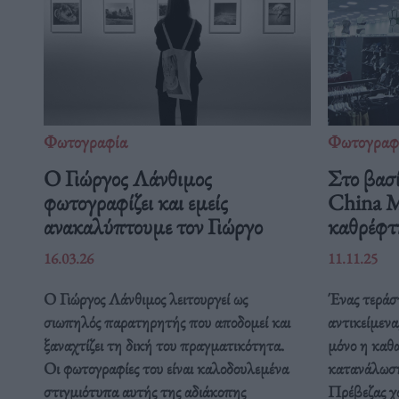
Φωτογραφία
Φωτογραφ
Ο Γιώργος Λάνθιμος
Στο βασί
φωτογραφίζει και εμείς
China M
ανακαλύπτουμε τον Γιώργο
καθρέφτ
16.03.26
11.11.25
Ο Γιώργος Λάνθιμος λειτουργεί ως
Ένας τεράστ
σιωπηλός παρατηρητής που αποδομεί και
αντικείμενα
ξαναχτίζει τη δική του πραγματικότητα.
μόνο η καθ
Οι φωτογραφίες του είναι καλοδουλεμένα
κατανάλωση
στιγμιότυπα αυτής της αδιάκοπης
Πρέβεζας χω