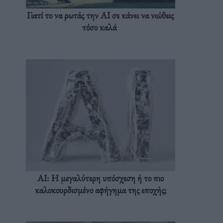
Γιατί το να ρωτάς την AI σε κάνει να νιώθεις
τόσο καλά
AI: Η μεγαλύτερη υπόσχεση ή το πιο
καλοκουρδισμένο αφήγημα της εποχής;