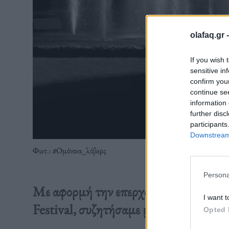
olafaq.gr 
If you wish 
sensitive in
confirm you
continue se
information 
further disc
participants
Downstream 
Φωτ.: #Oμόνοια_λόβερς
Persona
Με αφορμή την επερχόμενη έκθεση φωτ
I want t
Festival, συζητήσαμε με τον συνιδρυτή
Opted 