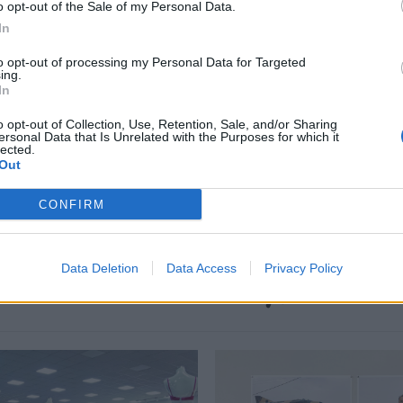
o opt-out of the Sale of my Personal Data.
περισσότερα
→
In
to opt-out of processing my Personal Data for Targeted
ing.
In
o opt-out of Collection, Use, Retention, Sale, and/or Sharing
ersonal Data that Is Unrelated with the Purposes for which it
 City Festival
,
Ομόνοια
,
πλατεία
,
Στράτος Νεσλεχανίδης
,
lected.
Out
CONFIRM
Data Deletion
Data Access
Privacy Policy
Δείτε επίσης