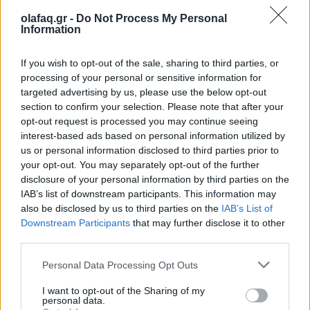
ανακαλύπτουμε τον Γιώργο
olafaq.gr -
Do Not Process My Personal
Information
16.03.26
If you wish to opt-out of the sale, sharing to third parties, or
Ο Γιώργος Λάνθιμος λειτουργεί ως σιωπηλός παρατηρητής
processing of your personal or sensitive information for
που αποδομεί και ξαναχτίζει τη δική του πραγματικότητα. Οι
targeted advertising by us, please use the below opt-out
φωτογραφίες του είναι καλοδουλεμένα στιγμιότυπα αυτής της
section to confirm your selection. Please note that after your
opt-out request is processed you may continue seeing
αδιάκοπης αναζήτησης.
interest-based ads based on personal information utilized by
us or personal information disclosed to third parties prior to
your opt-out. You may separately opt-out of the further
disclosure of your personal information by third parties on the
IAB’s list of downstream participants. This information may
also be disclosed by us to third parties on the
IAB’s List of
Downstream Participants
that may further disclose it to other
third parties.
Personal Data Processing Opt Outs
I want to opt-out of the Sharing of my
personal data.