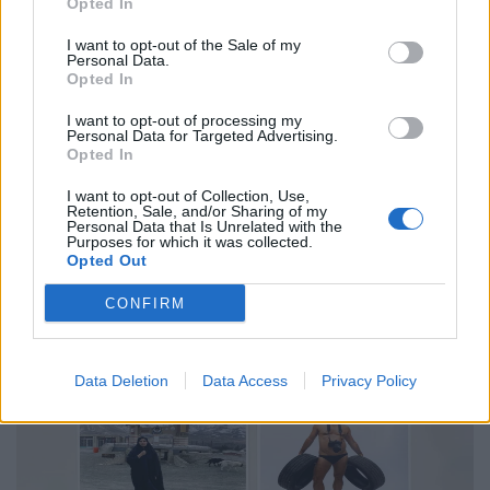
Opted In
Φωτογραφία
I want to opt-out of the Sale of my
Personal Data.
Στο βασίλειο του φθηνού: Το China Mall της
Opted In
Πρέβεζας ως καθρέφτης της εποχής
I want to opt-out of processing my
Personal Data for Targeted Advertising.
11.11.25
Opted In
Ένας τεράστιος διάδρομος γεμάτος φθηνά αντικείμενα, χωρίς
I want to opt-out of Collection, Use,
Retention, Sale, and/or Sharing of my
μάρκες, χωρίς αφήγημα, μόνο η καθαρή, ωμή πράξη της
Personal Data that Is Unrelated with the
Purposes for which it was collected.
κατανάλωσης. Το China Mall της Πρέβεζας χωρίς να
Opted Out
προσπαθεί να γοητεύσει μας δείχνει ποιοι
CONFIRM
Data Deletion
Data Access
Privacy Policy