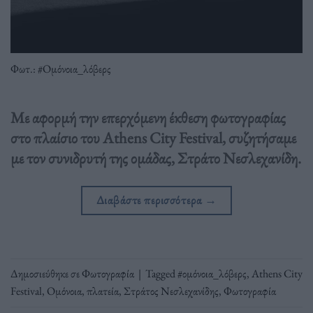
Φωτ.: #Oμόνοια_λόβερς
Με αφορμή την επερχόμενη έκθεση φωτογραφίας
στο πλαίσιο του Athens City Festival, συζητήσαμε
με τον συνιδρυτή της ομάδας, Στράτο Νεσλεχανίδη.
Διαβάστε περισσότερα
→
Δημοσιεύθηκε σε
Φωτογραφία
|
Tagged
#ομόνοια_λόβερς
,
Athens City
Festival
,
Ομόνοια
,
πλατεία
,
Στράτος Νεσλεχανίδης
,
Φωτογραφία