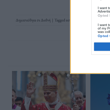
I want 
Advertis
Opted 
Δημοσιεύθηκε σε
Διεθνή
|
Tagged
εισαγωγή
,
Ευρώπη
,
Ουκρανικό
I want t
of my P
was col
Opted 