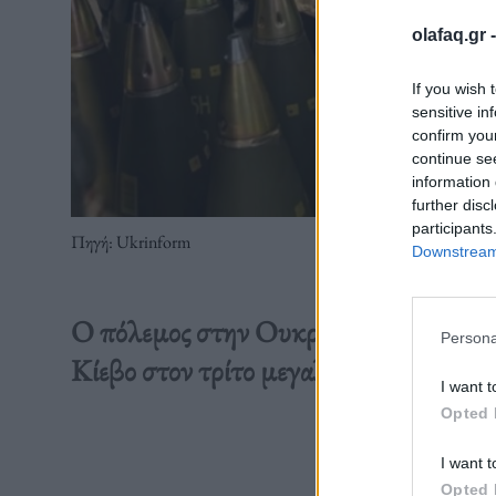
olafaq.gr 
If you wish 
sensitive in
confirm you
continue se
information 
further disc
participants
Πηγή: Ukrinform
Downstream 
Ο πόλεμος στην Ουκρανία απογείωσε τι
Persona
Κίεβο στον τρίτο μεγαλύτερο εισαγωγέ
I want t
Opted 
Διαβάστε 
I want t
Opted 