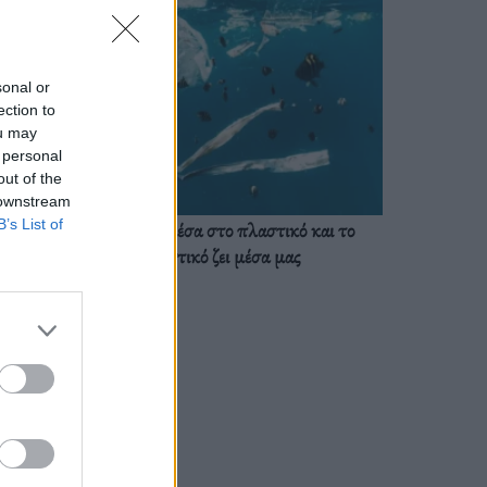
sonal or
ection to
ou may
 personal
out of the
 downstream
B’s List of
Ζούμε ήδη μέσα στο πλαστικό και το
πλαστικό ζει μέσα μας