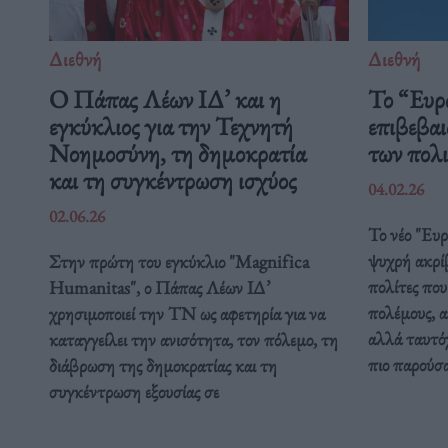
Διεθνή
Διεθνή
Ο Πάπας Λέων ΙΔ’ και η
Το “Ευρ
εγκύκλιος για την Τεχνητή
επιβεβαι
Νοημοσύνη, τη δημοκρατία
των πολ
και τη συγκέντρωση ισχύος
04.02.26
02.06.26
Το νέο "Ευ
ψυχρή ακρί
Στην πρώτη του εγκύκλιο "Magnifica
πολίτες που
Humanitas", ο Πάπας Λέων ΙΔ’
πολέμους, α
χρησιμοποιεί την ΤΝ ως αφετηρία για να
αλλά ταυτόχ
καταγγείλει την ανισότητα, τον πόλεμο, τη
πιο παρούσ
διάβρωση της δημοκρατίας και τη
συγκέντρωση εξουσίας σε