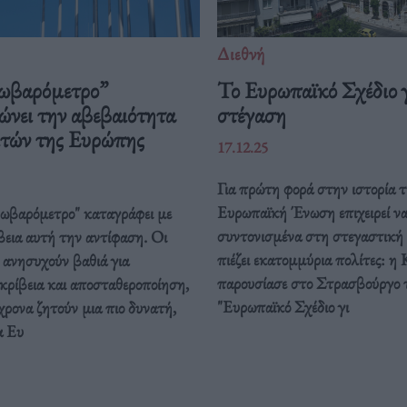
Διεθνή
ωβαρόμετρο”
Το Ευρωπαϊκό Σχέδιο γ
ώνει την αβεβαιότητα
στέγαση
ιτών της Ευρώπης
17.12.25
Για πρώτη φορά στην ιστορία τ
Ευρωπαϊκή Ένωση επιχειρεί ν
ρωβαρόμετρο" καταγράφει με
συντονισμένα στη στεγαστική
βεια αυτή την αντίφαση. Oι
πιέζει εκατομμύρια πολίτες: η 
 ανησυχούν βαθιά για
παρουσίασε στο Στρασβούργο 
κρίβεια και αποσταθεροποίηση,
"Ευρωπαϊκό Σχέδιο γι
ρονα ζητούν μια πιο δυνατή,
α Ευ