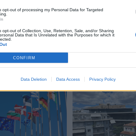
to opt-out of processing my Personal Data for Targeted
ing.
In
ς Πόλεμος
,
στρατιωτικός εξοπλισμός
o opt-out of Collection, Use, Retention, Sale, and/or Sharing
ersonal Data that Is Unrelated with the Purposes for which it
lected.
Out
CONFIRM
Δείτε επίσης
Data Deletion
Data Access
Privacy Policy