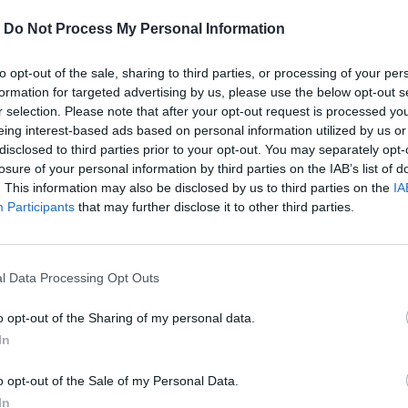
-
Do Not Process My Personal Information
to opt-out of the sale, sharing to third parties, or processing of your per
formation for targeted advertising by us, please use the below opt-out s
r selection. Please note that after your opt-out request is processed y
eing interest-based ads based on personal information utilized by us or
disclosed to third parties prior to your opt-out. You may separately opt-
losure of your personal information by third parties on the IAB’s list of
. This information may also be disclosed by us to third parties on the
IA
Participants
that may further disclose it to other third parties.
ς εισαγωγές όπλων, και μετέτρεψαν το
l Data Processing Opt Outs
α όπλων.
o opt-out of the Sharing of my personal data.
In
περισσότερα
→
o opt-out of the Sale of my Personal Data.
In