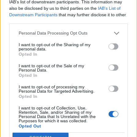
χρόνο: θα γυρίσουμε τα ρολόγια μας πίσω μία ώρα, για να
IAB’s list of downstream participants. This information may
"εξοικονομήσουμε ενέργεια".
also be disclosed by us to third parties on the
IAB’s List of
Downstream Participants
that may further disclose it to other
third parties.
Personal Data Processing Opt Outs
I want to opt-out of the Sharing of my
personal data.
Opted In
I want to opt-out of the Sale of my
Personal Data.
Opted In
I want to opt-out of processing my
Personal Data for Targeted Advertising.
Opted In
Ελλάδα
I want to opt-out of Collection, Use,
Παραλύει η χώρα από τη 24ωρη απεργία
Retention, Sale, and/or Sharing of my
Personal Data that Is Unrelated with the
ΓΣΕΕ και ΑΔΕΔΥ ενάντια στο νέο εργασιακό
Purposes for which it was collected.
νομοσχέδιο
Opted Out