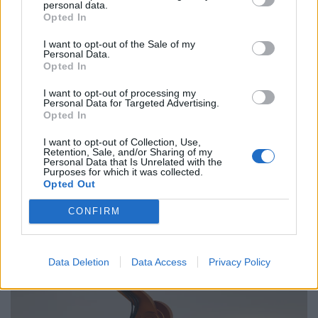
personal data.
Ελλάδα
Opted In
Παραλύει η χώρα από τη 24ωρη απεργία
I want to opt-out of the Sale of my
ΓΣΕΕ και ΑΔΕΔΥ ενάντια στο νέο εργασιακό
Personal Data.
Opted In
νομοσχέδιο
I want to opt-out of processing my
01.10.25
Personal Data for Targeted Advertising.
Opted In
Δημόσιοι υπάλληλοι, γιατροί, εκπαιδευτικοί, δικαστικοί
I want to opt-out of Collection, Use,
υπάλληλοι, ταξιτζήδες και ναυτεργάτες συμμετέχουν στη
Retention, Sale, and/or Sharing of my
Personal Data that Is Unrelated with the
σημερινή πανελλαδική κινητοποίηση, που μπλοκάρει
Purposes for which it was collected.
Opted Out
μεταφορές και υπηρεσίες. Στο επίκεντρο των
CONFIRM
Data Deletion
Data Access
Privacy Policy