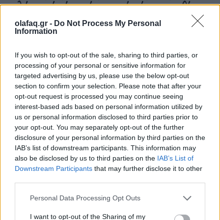
ρολόγια μία ώρα πίσω γιατί… έτσι συνηθίσαμε
16.10.25
olafaq.gr -
Do Not Process My Personal
Information
Την Κυριακή 26 Οκτωβρίου, στις 04:00 τα ξημερώματα, θα
If you wish to opt-out of the sale, sharing to third parties, or
ξαναζήσουμε το πιο παράλογο ευρωπαϊκό ραντεβού με τον
processing of your personal or sensitive information for
χρόνο: θα γυρίσουμε τα ρολόγια μας πίσω μία ώρα, για να
targeted advertising by us, please use the below opt-out
"εξοικονομήσουμε ενέργεια".
section to confirm your selection. Please note that after your
opt-out request is processed you may continue seeing
interest-based ads based on personal information utilized by
us or personal information disclosed to third parties prior to
your opt-out. You may separately opt-out of the further
disclosure of your personal information by third parties on the
IAB’s list of downstream participants. This information may
also be disclosed by us to third parties on the
IAB’s List of
Downstream Participants
that may further disclose it to other
third parties.
Personal Data Processing Opt Outs
I want to opt-out of the Sharing of my