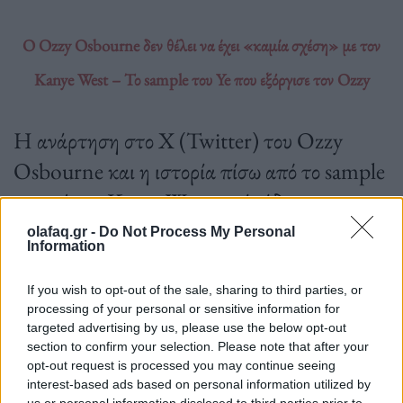
O Ozzy Osbourne δεν θέλει να έχει «καμία σχέση» με τον
Kanye West – Το sample του Ye που εξόργισε τον Ozzy
Η ανάρτηση στο Χ (Twitter) του Ozzy
Osbourne και η ιστορία πίσω από το sample
που πήρε ο Kanye West χωρίς άδεια.
olafaq.gr -
Do Not Process My Personal
Information
12.02.2024
If you wish to opt-out of the sale, sharing to third parties, or
processing of your personal or sensitive information for
targeted advertising by us, please use the below opt-out
section to confirm your selection. Please note that after your
opt-out request is processed you may continue seeing
interest-based ads based on personal information utilized by
us or personal information disclosed to third parties prior to