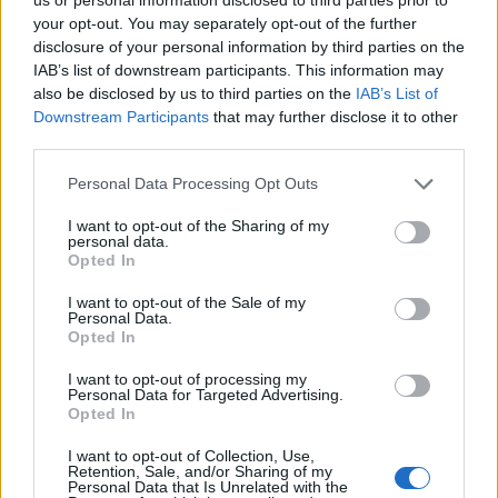
your opt-out. You may separately opt-out of the further
disclosure of your personal information by third parties on the
IAB’s list of downstream participants. This information may
also be disclosed by us to third parties on the
IAB’s List of
Downstream Participants
that may further disclose it to other
third parties.
Personal Data Processing Opt Outs
I want to opt-out of the Sharing of my
personal data.
Opted In
I want to opt-out of the Sale of my
Η ανάρτηση στο Χ (Twitter) του Ozzy Osbourne
Personal Data.
Opted In
και η ιστορία πίσω από το sample που πήρε ο Kanye
West χωρίς άδεια.
I want to opt-out of processing my
Personal Data for Targeted Advertising.
Opted In
Διαβάστε περισσότερα
→
I want to opt-out of Collection, Use,
Retention, Sale, and/or Sharing of my
Personal Data that Is Unrelated with the