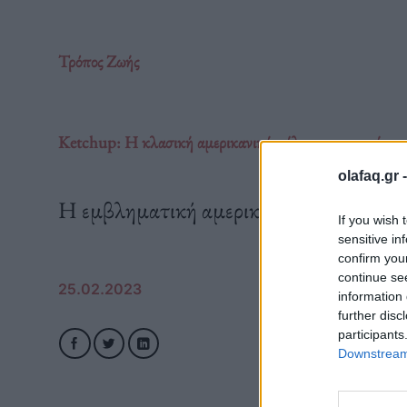
Τρόπος Ζωής
Ketchup: Η κλασική αμερικανική σάλτσα που προέρχετ
olafaq.gr 
Η εμβληματική αμερικάνικη σάλτσα, μάλλ
If you wish 
sensitive in
confirm you
continue se
25.02.2023
information 
further disc
participants
Downstream 