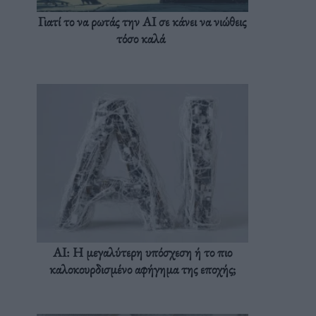
Γιατί το να ρωτάς την AI σε κάνει να νιώθεις
τόσο καλά
AI: Η μεγαλύτερη υπόσχεση ή το πιο
καλοκουρδισμένο αφήγημα της εποχής;