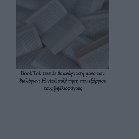
BookTok trends & ανάγνωση μόνο των
διαλόγων: Η viral συζήτηση που εξόργισε
τους βιβλιοφάγους