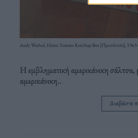
Andy Warhol, Heinz Tomato Ketchup Box [Πρωτότυπο], 1963
Η εμβληματική αμερικάνικη σάλτσα, μ
αμερικάνικη..
Διαβάστε 