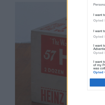
Persona
I want t
Opted 
I want t
Opted 
I want 
Advertis
Opted 
I want t
of my P
was col
Opted 