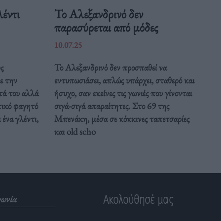
λέντι
Το Αλεξανδρινό δεν
παρασύρεται από μόδες
10.07.25
ς
Το Αλεξανδρινό δεν προσπαθεί να
ε την
εντυπωσιάσει, απλώς υπάρχει, σταθερό και
ητά του αλλά
ήσυχο, σαν εκείνες τις γωνιές που γίνονται
τικό φαγητό
σιγά-σιγά απαραίτητες. Στο 69 της
 ένα γλέντι,
Μπενάκη, μέσα σε κόκκινες ταπετσαρίες
και old scho
Ακολούθησέ μας
νωνία