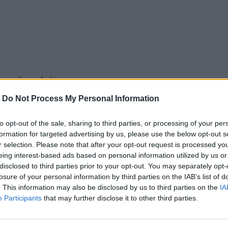
αι από την Ασία
-
Do Not Process My Personal Information
ον δεν είναι τελικά τόσο... αμερικάνικη..
to opt-out of the sale, sharing to third parties, or processing of your per
formation for targeted advertising by us, please use the below opt-out s
r selection. Please note that after your opt-out request is processed y
eing interest-based ads based on personal information utilized by us or
disclosed to third parties prior to your opt-out. You may separately opt-
losure of your personal information by third parties on the IAB’s list of
. This information may also be disclosed by us to third parties on the
IA
Participants
that may further disclose it to other third parties.