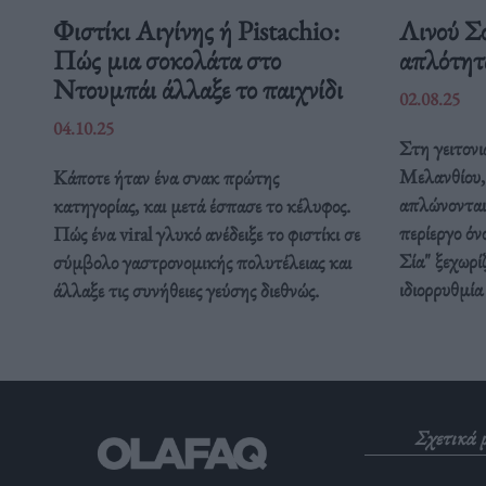
Φιστίκι Αιγίνης ή Pistachio:
Λινού Σ
Πώς μια σοκολάτα στο
απλότητ
Ντουμπάι άλλαξε το παιχνίδι
02.08.25
04.10.25
Στη γειτονι
Μελανθίου, 
Κάποτε ήταν ένα σνακ πρώτης
απλώνονται 
κατηγορίας, και μετά έσπασε το κέλυφος.
περίεργο ό
Πώς ένα viral γλυκό ανέδειξε το φιστίκι σε
Σία" ξεχωρί
σύμβολο γαστρονομικής πολυτέλειας και
ιδιορρυθμία
άλλαξε τις συνήθειες γεύσης διεθνώς.
Σχετικά 