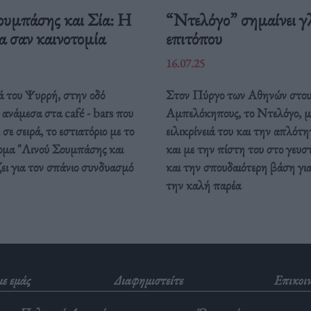
ουμπάσης και Σία: Η
“Ντελόγο” σημαίνει γ
α σαν καινοτομία
επιτόπου
16.07.25
ά του Ψυρρή, στην οδό
Στον Πύργο των Αθηνών στου
ανάμεσα στα café - bars που
Αμπελόκηπους, το Ντελόγο, μ
σε σειρά, το εστιατόριο με το
ειλικρίνειά του και την απλότ
νομα "Λινού Σουμπάσης και
και με την πίστη του στο γευσ
ζει για τον σπάνιο συνδυασμό
και την σπουδαιότερη βάση για
την καλή παρέα
με εμάς
Διαφημιστείτε
Επικοι