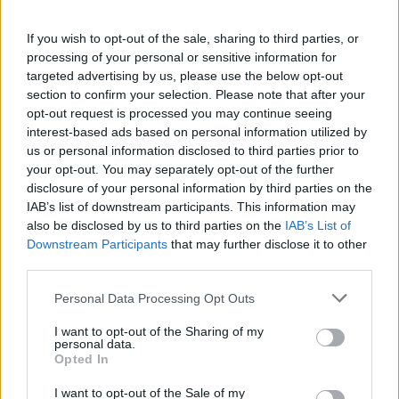
Κάποτε ήταν ένα σνακ πρώτης κατηγορίας, και μετά έσπασε
If you wish to opt-out of the sale, sharing to third parties, or
το κέλυφος. Πώς ένα viral γλυκό ανέδειξε το φιστίκι σε
processing of your personal or sensitive information for
σύμβολο γαστρονομικής πολυτέλειας και άλλαξε τις συνήθειες
targeted advertising by us, please use the below opt-out
section to confirm your selection. Please note that after your
γεύσης διεθνώς.
opt-out request is processed you may continue seeing
interest-based ads based on personal information utilized by
us or personal information disclosed to third parties prior to
your opt-out. You may separately opt-out of the further
disclosure of your personal information by third parties on the
IAB’s list of downstream participants. This information may
also be disclosed by us to third parties on the
IAB’s List of
Downstream Participants
that may further disclose it to other
third parties.
Personal Data Processing Opt Outs
I want to opt-out of the Sharing of my
personal data.
Opted In
Γεύση
I want to opt-out of the Sale of my