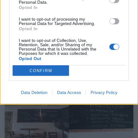
Λινού Σουμπάσης και Σία: Η απλότητα σαν
Personal Data.
καινοτομία
Opted In
02.08.25
I want to opt-out of processing my
Personal Data for Targeted Advertising.
Opted In
Στη γειτονιά του Ψυρρή, στην οδό Μελανθίου, ανάμεσα στα
café - bars που απλώνονται σε σειρά, το εστιατόριο με το
I want to opt-out of Collection, Use,
Retention, Sale, and/or Sharing of my
περίεργο όνομα "Λινού Σουμπάσης και Σία" ξεχωρίζει για τον
Personal Data that Is Unrelated with the
Purposes for which it was collected.
σπάνιο συνδυασμό ιδιορρυθμία
Opted Out
CONFIRM
Data Deletion
Data Access
Privacy Policy