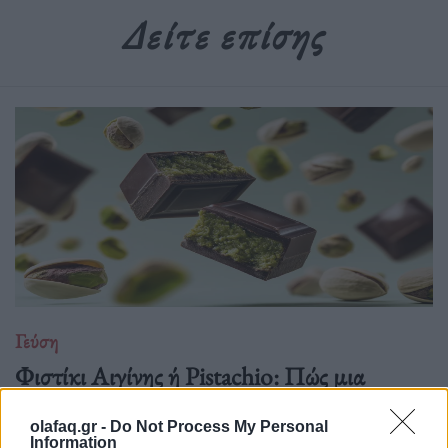
Δείτε επίσης
Γεύση
Φιστίκι Αιγίνης ή Pistachio: Πώς μια
σοκολάτα στο Ντουμπάι άλλαξε το παιχνίδι
olafaq.gr -
Do Not Process My Personal
04.10.25
Information