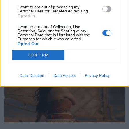
Νο. 15: Lincoln”
I want to opt-out of processing my
29.05.26
Personal Data for Targeted Advertising.
Opted In
Ο Philip Glass θα γιορτάσει τα 90ά του γενέθλια στις 31
I want to opt-out of Collection, Use,
Ιανουαρίου 2027 με μια πολυετή, διεθνή σειρά εκδηλώσεων
Retention, Sale, and/or Sharing of my
Personal Data that Is Unrelated with the
που κορυφώνεται με την παγκόσμια πρεμιέρα της "Συμφωνίας
Purposes for which it was collected.
Opted Out
Νο. 15: Lincoln" και επετειακά
CONFIRM
Data Deletion
Data Access
Privacy Policy