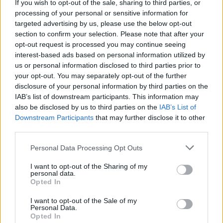
If you wish to opt-out of the sale, sharing to third parties, or
processing of your personal or sensitive information for
Το "Don’t Look Back in Anger" καταγράφει την επανένωση
targeted advertising by us, please use the below opt-out
των Oasis και την sold-out περιοδεία “Oasis Live
section to confirm your selection. Please note that after your
opt-out request is processed you may continue seeing
interest-based ads based on personal information utilized by
us or personal information disclosed to third parties prior to
your opt-out. You may separately opt-out of the further
disclosure of your personal information by third parties on the
IAB’s list of downstream participants. This information may
also be disclosed by us to third parties on the
IAB’s List of
Downstream Participants
that may further disclose it to other
third parties.
Personal Data Processing Opt Outs
I want to opt-out of the Sharing of my
personal data.
Τέχνη
Opted In
Philip Glass: Παγκόσμια γιορτή για τα 90ά
I want to opt-out of the Sale of my
γενέθλιά του με πρεμιέρα της “Συμφωνίας
Personal Data.
Opted In